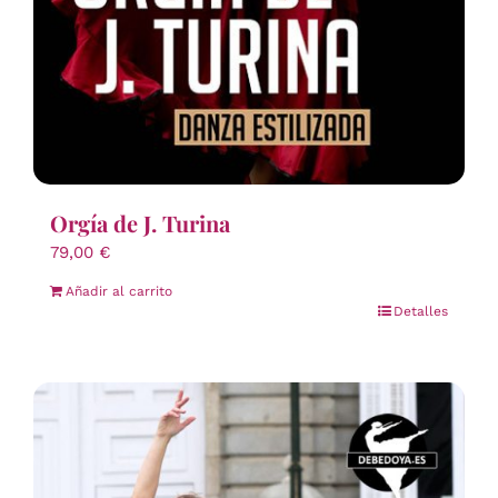
Orgía de J. Turina
79,00
€
Añadir al carrito
Detalles