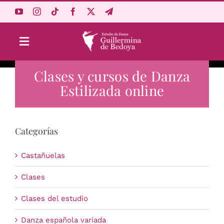
Saltar
al
contenido
Toggle
Navigation
Clases y cursos de Danza
Aprende Online
Estilizada online
Estudio
Categorías
Origen
Castañuelas
Acceso Alumnos
Clases
Clases del estudio
Carrito
Danza española variada