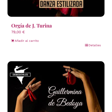
Orgía de J. Turina
79,00
€
Añadir al carrito
Detalles