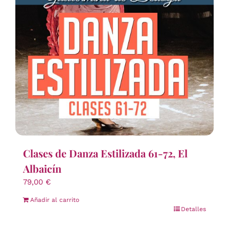
Clases de Danza Estilizada 61-72, El
Albaicín
79,00
€
Añadir al carrito
Detalles