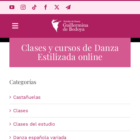
Saltar
al
contenido
Toggle
Navigation
Clases y cursos de Danza
Aprende Online
Estilizada online
Estudio
Categorías
Origen
Castañuelas
Acceso Alumnos
Clases
Clases del estudio
Carrito
Danza española variada