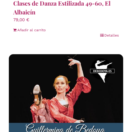
Clases de Danza Estilizada 49-60, El
Albaicín
79,00
€
Añadir al carrito
Detalles