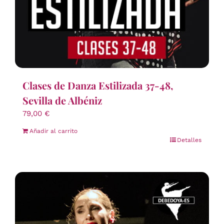
Clases de Danza Estilizada 37-48,
Sevilla de Albéniz
79,00
€
Añadir al carrito
Detalles