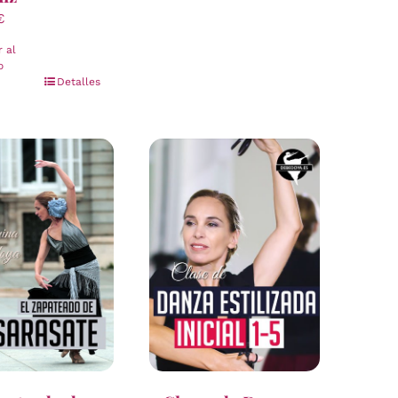
€
r al
o
Detalles