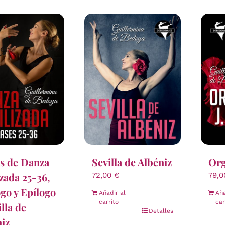
s de Danza
Sevilla de Albéniz
Org
izada 25-36,
72,00
€
79,
go y Epílogo
Añadir al
Aña
carrito
car
illa de
Detalles
iz