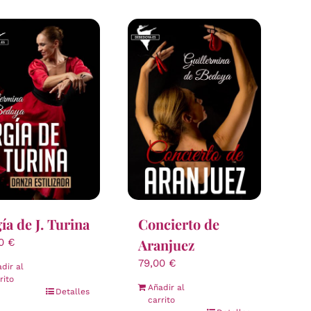
ía de J. Turina
Concierto de
Aranjuez
00
€
79,00
€
dir al
rito
Añadir al
Detalles
carrito