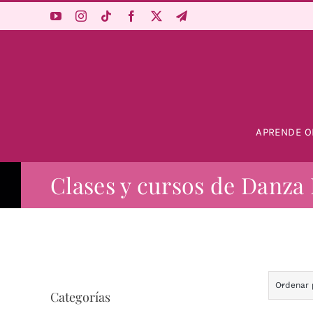
Saltar
al
contenido
APRENDE O
Clases y cursos de Danza 
Ordenar
Categorías