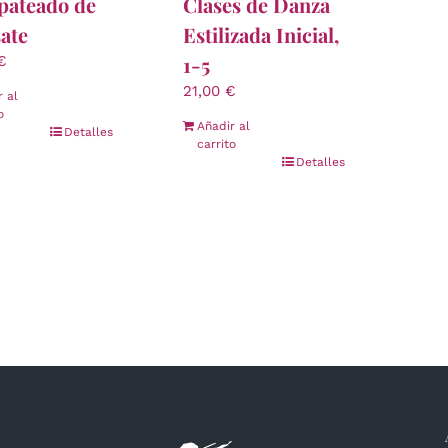
pateado de
Clases de Danza
ate
Estilizada Inicial,
1-5
€
21,00
€
r al
o
Añadir al
Detalles
carrito
Detalles