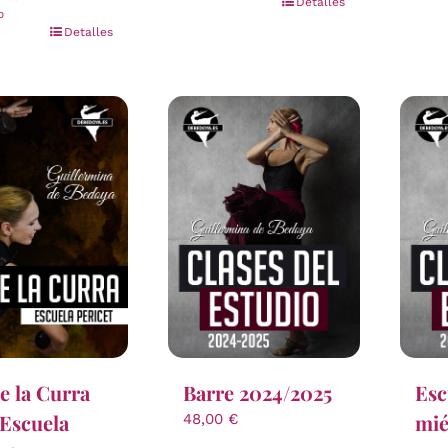
Detalles
o
Detalles
e la Curra
Barre 2024/2025
Esc
 Escuela
mié
48,00
€