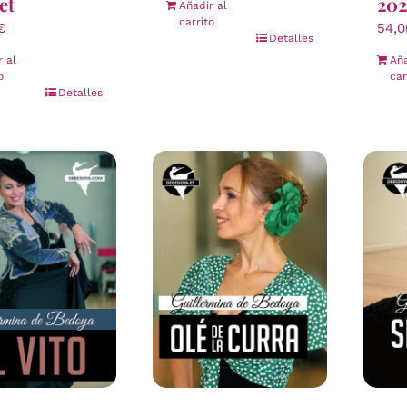
et
202
Añadir al
carrito
€
54,
Detalles
r al
Aña
o
car
Detalles