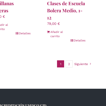
illanas
Clases de Escuela
eras
Bolera Medio, 1-
12
00
€
79,00
€
dir al
rito
Añadir al
Detalles
carrito
Detalles
1
2
Siguiente
ACREDITACIÓN UNESCO/CID