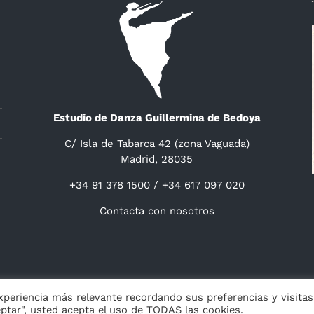
Estudio de Danza Guillermina de Bedoya
C/ Isla de Tabarca 42 (zona Vaguada)
Madrid, 28035
+34 91 378 1500 / +34 617 097 020
Contacta con nosotros
ight 2014 -
2026 Guillermina de Bedoya |
Aviso
|
Privacidad
&
Cookies
|
experiencia más relevante recordando sus preferencias y visitas
eptar", usted acepta el uso de TODAS las cookies.