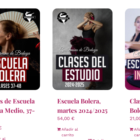
s de Escuela
Escuela Bolera,
Cla
a Medio, 37-
martes 2024/2025
Bol
54,00
€
21,
€
Añadir al
Aña
carrito
car
r al