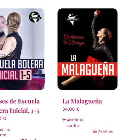
ses de Escuela
La Malagueña
era Inicial, 1-5
34,00
€
00
€
Añadir al
carrito
dir al
Detalles
rito