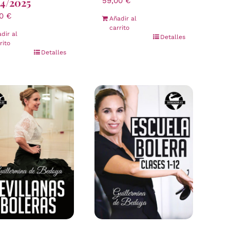
4/2025
59,00
€
00
€
Añadir al
carrito
dir al
Detalles
rito
Detalles