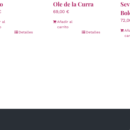
to
Ole de la Curra
Sev
Bol
€
69,00
€
72,
r al
Añadir al
o
carrito
Aña
Detalles
Detalles
car