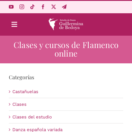
Saltar
al
contenido
Toggle
Navigation
Clases y cursos de Flamenco
Aprende Online
online
Estudio
Categorías
Origen
Castañuelas
Acceso Alumnos
Clases
Clases del estudio
Carrito
Danza española variada