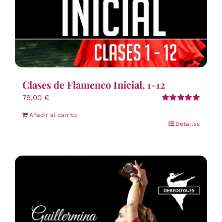
Clases de Flamenco Inicial, 1-12
79,00
€
Valorado
Añadir al carrito
con
5.00
de 5
Detalles