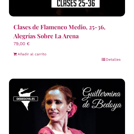
Clases de Flamenco Medio, 25-36,
Alegrías Sobre La Arena
79,00
€
Añadir al carrito
Detalles