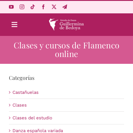
Saltar
al
contenido
Toggle
Navigation
Clases y cursos de Flamenco
Aprende Online
online
Estudio
Categorías
Origen
Castañuelas
Acceso Alumnos
Clases
Clases del estudio
Carrito
Danza española variada