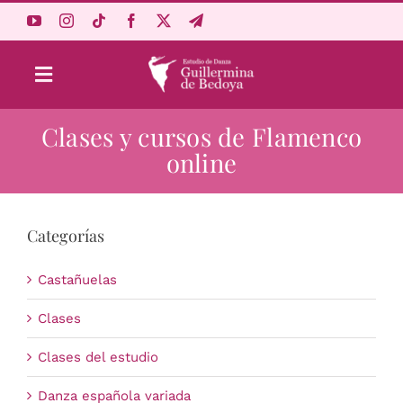
Saltar
al
contenido
Toggle
Navigation
Clases y cursos de Flamenco
Aprende Online
online
Estudio
Categorías
Origen
Castañuelas
Acceso Alumnos
Clases
Clases del estudio
Carrito
Danza española variada