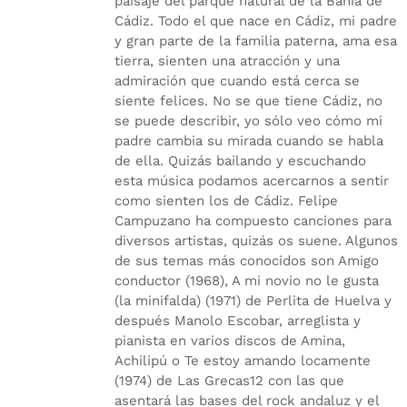
paisaje del parque natural de la Bahía de
Cádiz. Todo el que nace en Cádiz, mi padre
y gran parte de la familia paterna, ama esa
tierra, sienten una atracción y una
admiración que cuando está cerca se
siente felices. No se que tiene Cádiz, no
se puede describir, yo sólo veo cómo mi
padre cambia su mirada cuando se habla
de ella. Quizás bailando y escuchando
esta música podamos acercarnos a sentir
como sienten los de Cádiz. Felipe
Campuzano ha compuesto canciones para
diversos artistas, quizás os suene. Algunos
de sus temas más conocidos son Amigo
conductor (1968), A mi novio no le gusta
(la minifalda) (1971) de Perlita de Huelva y
después Manolo Escobar, arreglista y
pianista en varios discos de Amina,
Achilipú o Te estoy amando locamente
(1974) de Las Grecas12 con las que
asentará las bases del rock andaluz y el