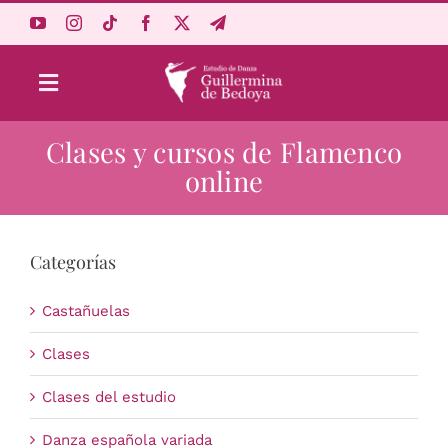
Saltar
al
contenido
Toggle
Navigation
Clases y cursos de Flamenco
Aprende Online
online
Estudio
Categorías
Origen
Castañuelas
Acceso Alumnos
Clases
Clases del estudio
Carrito
Danza española variada