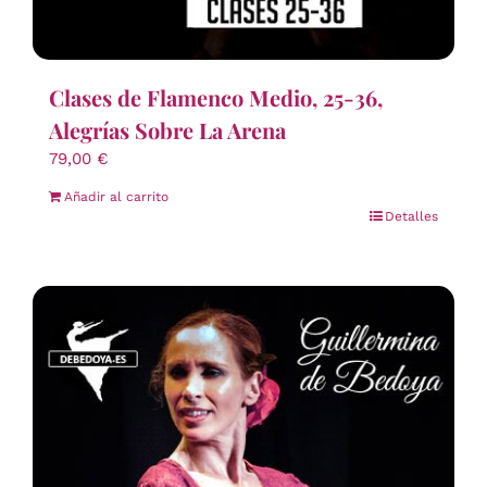
Clases de Flamenco Medio, 25-36,
Alegrías Sobre La Arena
79,00
€
Añadir al carrito
Detalles