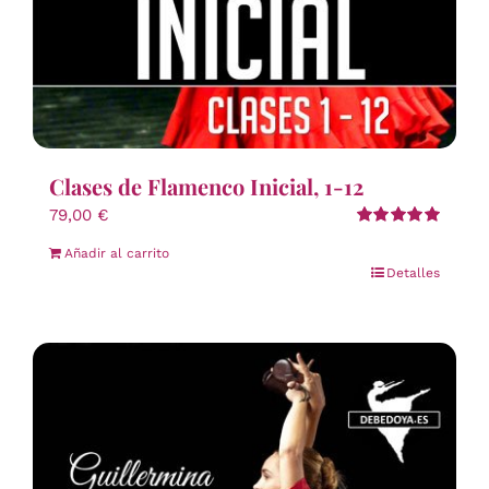
Clases de Flamenco Inicial, 1-12
79,00
€
Valorado
Añadir al carrito
con
5.00
de 5
Detalles