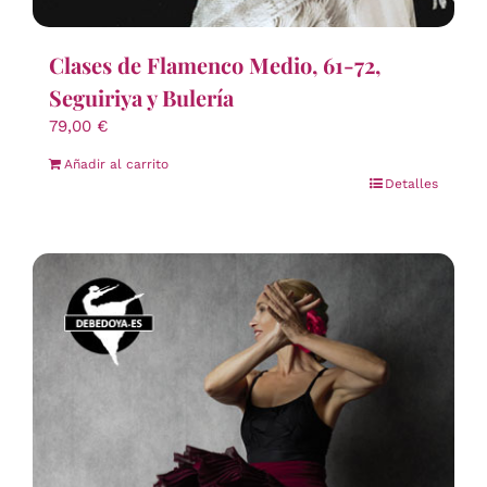
Clases de Flamenco Medio, 61-72,
Seguiriya y Bulería
79,00
€
Añadir al carrito
Detalles