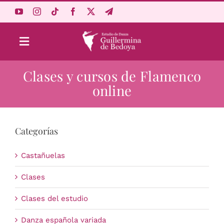
Saltar
al
contenido
Toggle
Navigation
Clases y cursos de Flamenco
Aprende Online
online
Estudio
Categorías
Origen
Castañuelas
Acceso Alumnos
Clases
Clases del estudio
Carrito
Danza española variada