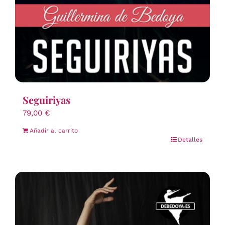
Seguiriyas
79,00
€
Añadir al carrito
Detalles