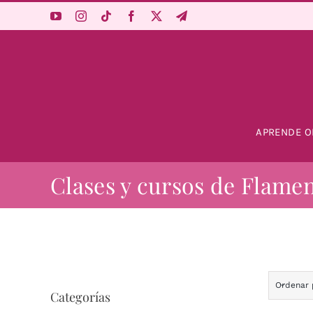
Saltar
al
contenido
APRENDE O
Clases y cursos de Flame
Ordenar
Categorías