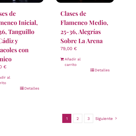
ses de
Clases de
menco Inicial,
Flamenco Medio,
36, Tanguillo
25-36, Alegrías
Cádiz y
Sobre La Arena
acoles con
79,00
€
nico
Añadir al
carrito
00
€
Detalles
dir al
rito
Detalles
1
2
3
Siguiente