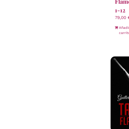
Flam
1-12
79,00
Añadi
carrit