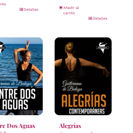
rito
Añadir al
Detalles
carrito
Detalles
re Dos Aguas
Alegrías