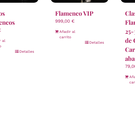
os
Flamenco VIP
Cla
encos
Fla
999,00
€
25-
€
Añadir al
carrito
de 
r al
Detalles
o
Car
Detalles
aba
79,
Aña
car