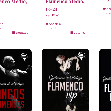
enco Medio,
Flamenco Medio,
79,
13-24
Aña
car
€
79,00
€
r al
Añadir al
o
carrito
Detalles
Detalles