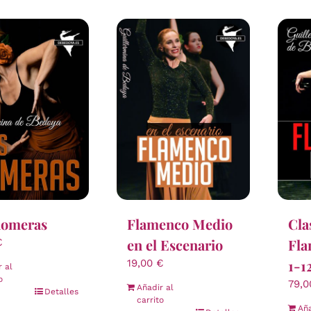
Romeras
Flamenco Medio
Cla
en el Escenario
Fla
€
1-1
19,00
€
r al
o
79,
Añadir al
Detalles
carrito
Aña