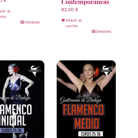
Contemporáneas
00
€
82,00
€
dir al
rito
Añadir al
Detalles
carrito
Detalles