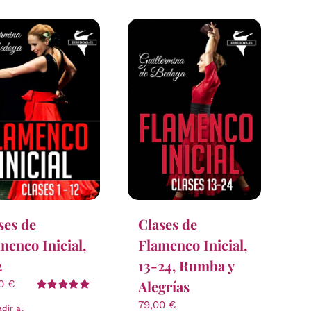
ses de
Clases de
menco Inicial,
Flamenco Inicial,
2
13-24, Rumba y
Alegrías
00
€
Valorado
79,00
€
dir al
con
5.00
de 5