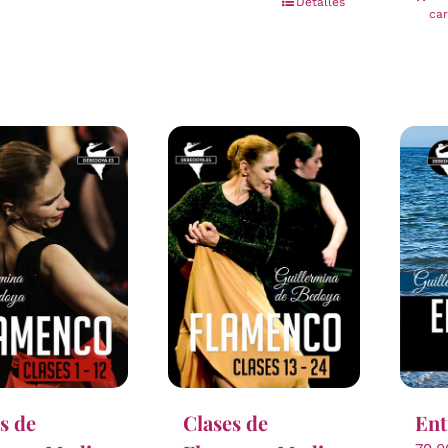
Detalles
car
s de
Clases de
Ent