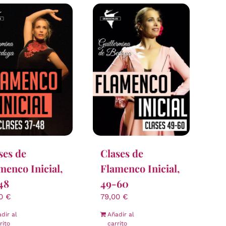
ses de
Clases de
menco Inicial,
Flamenco Inicial,
48
49-60
00
€
79,00
€
dir al
Añadir al
rito
carrito