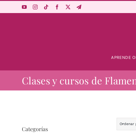
Saltar
al
contenido
APRENDE O
Clases y cursos de Flame
Ordenar
Categorías