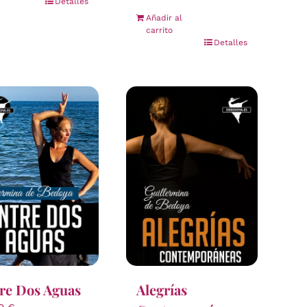
Detalles
Añadir al
carrito
Detalles
re Dos Aguas
Alegrías