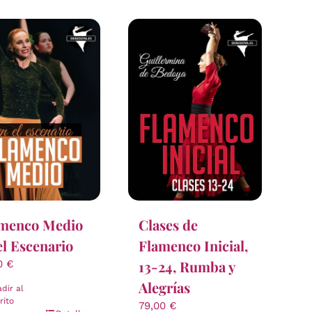
menco Medio
Clases de
el Escenario
Flamenco Inicial,
13-24, Rumba y
00
€
Alegrías
dir al
rito
79,00
€