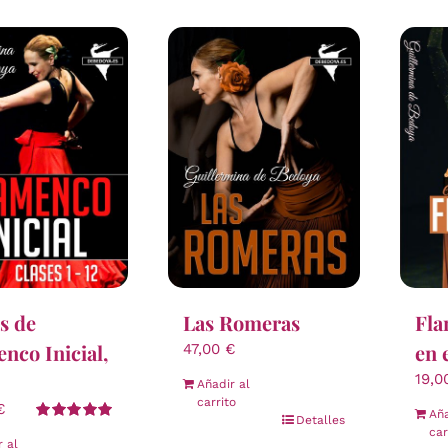
s de
Las Romeras
Fla
nco Inicial,
en 
47,00
€
19,
Añadir al
carrito
€
Aña
Detalles
Valorado
car
r al
con
5.00
de 5