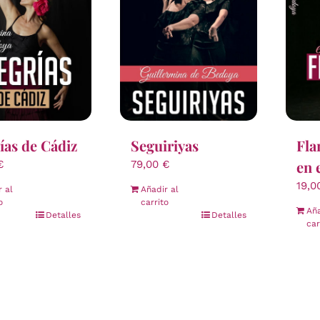
ías de Cádiz
Seguiriyas
Fla
en 
€
79,00
€
19,
r al
Añadir al
o
carrito
Aña
Detalles
Detalles
car