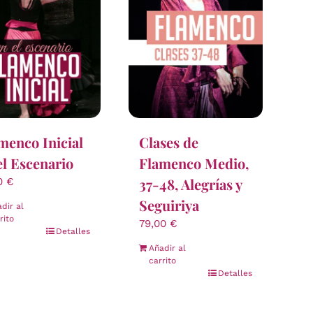
menco Inicial
Clases de
el Escenario
Flamenco Medio,
37-48, Alegrías y
00
€
Seguiriya
dir al
rito
79,00
€
Detalles
Añadir al
carrito
Detalles