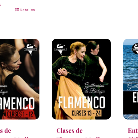
o
Detalles
s de
Clases de
Ent