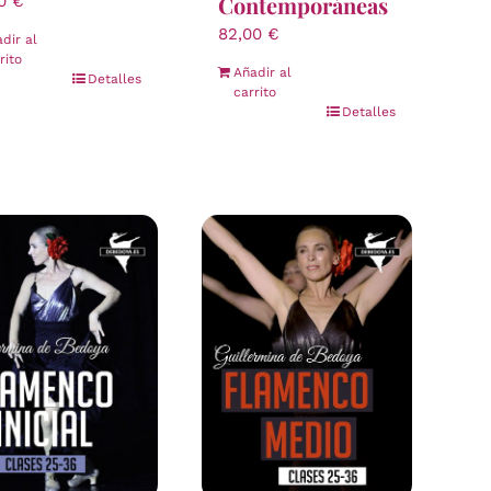
Contemporáneas
00
€
82,00
€
dir al
rito
Añadir al
Detalles
carrito
Detalles