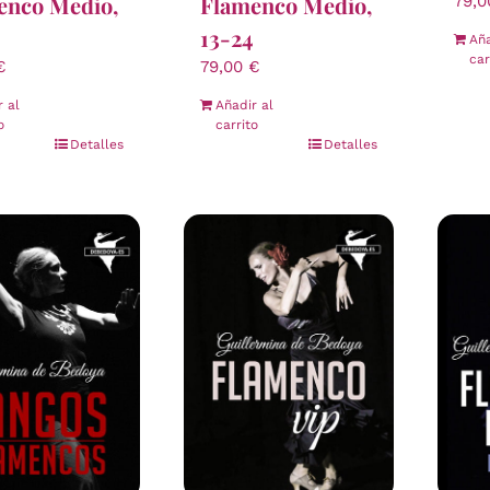
enco Medio,
Flamenco Medio,
79,
13-24
Aña
car
€
79,00
€
r al
Añadir al
o
carrito
Detalles
Detalles