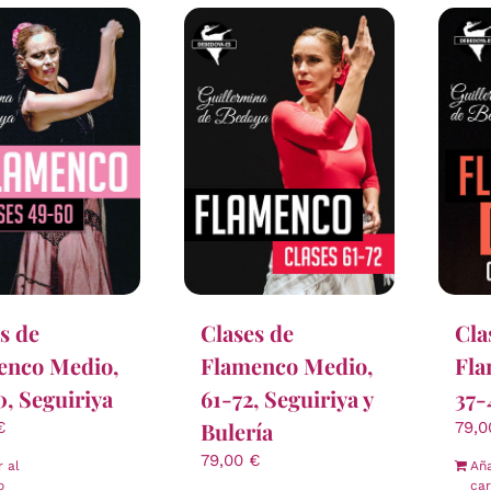
s de
Clases de
Cla
enco Medio,
Flamenco Medio,
Fla
, Seguiriya
61-72, Seguiriya y
37-
Bulería
€
79,
79,00
€
r al
Aña
o
car