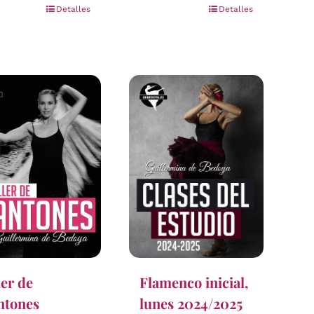
Detalles
Detalles
ler de
Flamenco inicial,
ntones
lunes 2024/2025