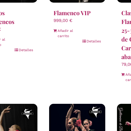
os
Flamenco VIP
Cla
encos
Fla
999,00
€
25-
€
Añadir al
carrito
de 
r al
Detalles
o
Car
Detalles
aba
79,
Aña
car