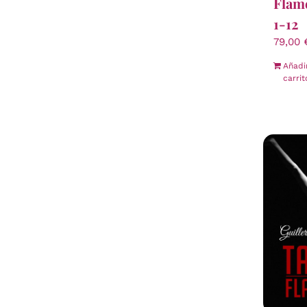
Flam
1-12
79,00
Añadi
carrit