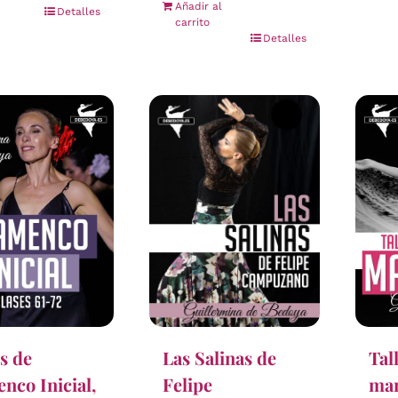
Añadir al
Detalles
carrito
Detalles
s de
Tal
Las Salinas de
nco Inicial,
ma
Felipe