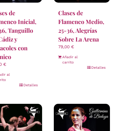
ses de
Clases de
menco Inicial,
Flamenco Medio,
36, Tanguillo
25-36, Alegrías
Cádiz y
Sobre La Arena
acoles con
79,00
€
nico
Añadir al
carrito
00
€
Detalles
dir al
rito
Detalles