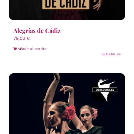
Alegrías de Cádiz
79,00
€
Añadir al carrito
Detalles