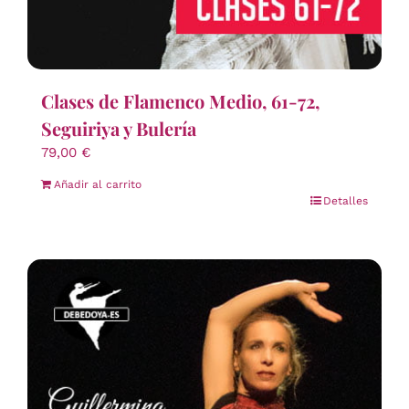
Clases de Flamenco Medio, 61-72,
Seguiriya y Bulería
79,00
€
Añadir al carrito
Detalles