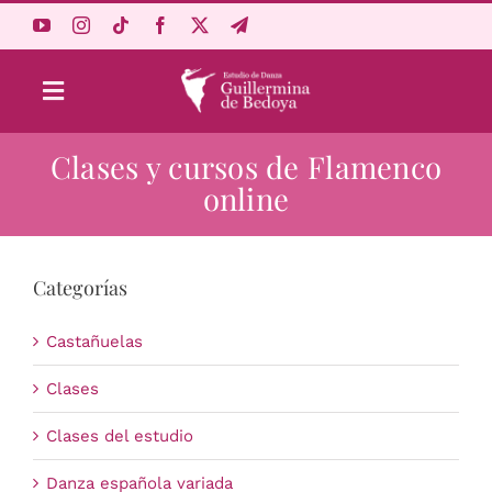
Saltar
al
contenido
Toggle
Navigation
Clases y cursos de Flamenco
Aprende Online
online
Estudio
Categorías
Origen
Castañuelas
Acceso Alumnos
Clases
Clases del estudio
Carrito
Danza española variada