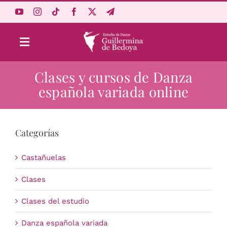
Saltar
al
contenido
Toggle
Navigation
Clases y cursos de Danza
Aprende Online
española variada online
Estudio
Categorías
Origen
Castañuelas
Acceso Alumnos
Clases
Clases del estudio
Carrito
Danza española variada