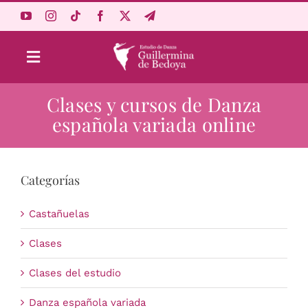
Saltar
al
contenido
Toggle
Navigation
Clases y cursos de Danza
Aprende Online
española variada online
Estudio
Categorías
Origen
Castañuelas
Acceso Alumnos
Clases
Clases del estudio
Carrito
Danza española variada