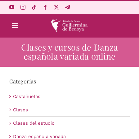
Saltar
al
contenido
Toggle
Navigation
Clases y cursos de Danza
Aprende Online
española variada online
Estudio
Categorías
Origen
Castañuelas
Acceso Alumnos
Clases
Clases del estudio
Carrito
Danza española variada