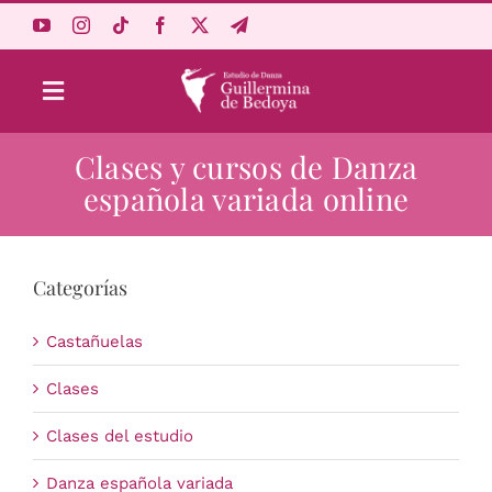
Saltar
al
contenido
Toggle
Navigation
Clases y cursos de Danza
Aprende Online
española variada online
Estudio
Categorías
Origen
Castañuelas
Acceso Alumnos
Clases
Clases del estudio
Carrito
Danza española variada