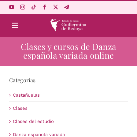
Saltar
al
contenido
Toggle
Navigation
Clases y cursos de Danza
Aprende Online
española variada online
Estudio
Categorías
Origen
Castañuelas
Acceso Alumnos
Clases
Clases del estudio
Carrito
Danza española variada