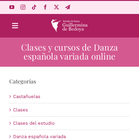
Saltar
al
contenido
Toggle
Navigation
Clases y cursos de Danza
Aprende Online
española variada online
Estudio
Categorías
Origen
Castañuelas
Acceso Alumnos
Clases
Clases del estudio
Carrito
Danza española variada