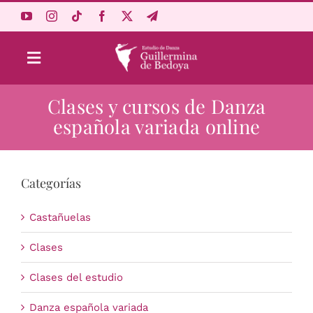
Saltar
al
contenido
Toggle
Navigation
Clases y cursos de Danza
Aprende Online
española variada online
Estudio
Categorías
Origen
Castañuelas
Acceso Alumnos
Clases
Clases del estudio
Carrito
Danza española variada