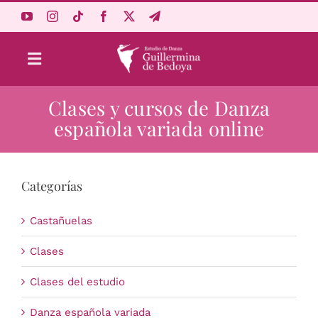
Saltar
al
contenido
Toggle
Navigation
Clases y cursos de Danza
Aprende Online
española variada online
Estudio
Categorías
Origen
Castañuelas
Acceso Alumnos
Clases
Clases del estudio
Carrito
Danza española variada