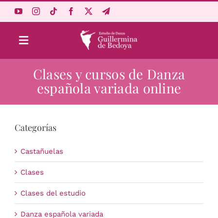
Saltar
al
contenido
Toggle
Navigation
Clases y cursos de Danza
Aprende Online
española variada online
Estudio
Categorías
Origen
Castañuelas
Acceso Alumnos
Clases
Clases del estudio
Carrito
Danza española variada