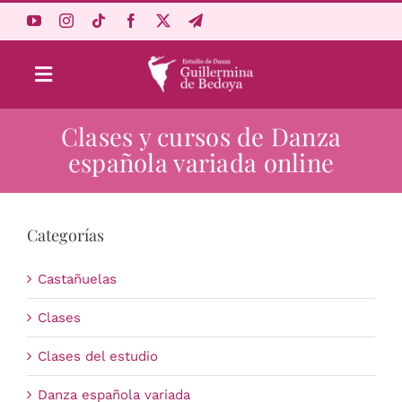
Saltar
al
contenido
Toggle
Navigation
Clases y cursos de Danza
Aprende Online
española variada online
Estudio
Categorías
Origen
Castañuelas
Acceso Alumnos
Clases
Clases del estudio
Carrito
Danza española variada