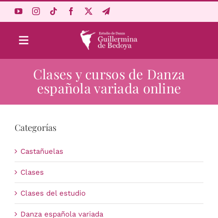
Saltar
al
contenido
Toggle
Navigation
Clases y cursos de Danza
Aprende Online
española variada online
Estudio
Categorías
Origen
Castañuelas
Acceso Alumnos
Clases
Clases del estudio
Carrito
Danza española variada