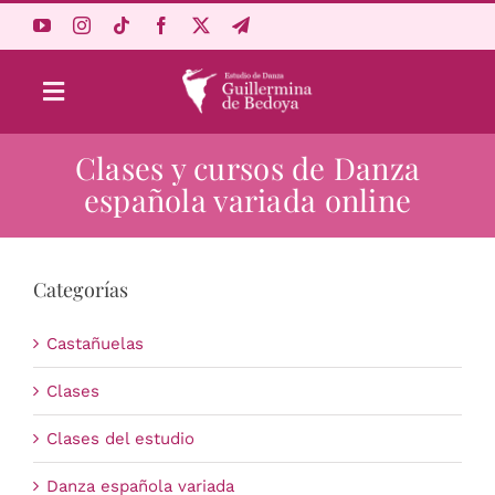
Saltar
al
contenido
Toggle
Navigation
Clases y cursos de Danza
Aprende Online
española variada online
Estudio
Categorías
Origen
Castañuelas
Acceso Alumnos
Clases
Clases del estudio
Carrito
Danza española variada