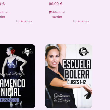
00
€
99,00
€
dir al
Añadir al
rito
carrito
Detalles
Detalles