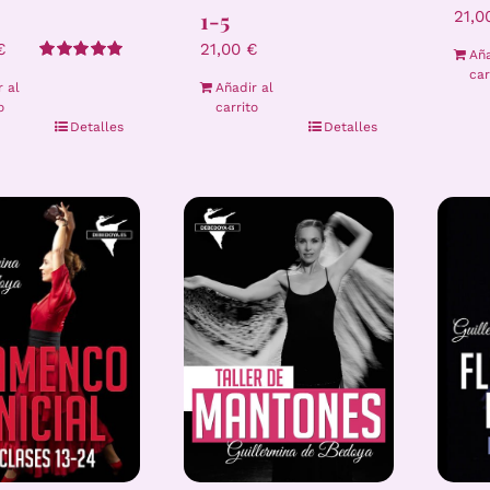
1-5
21,
€
21,00
€
Aña
Valorado
car
r al
Añadir al
con
5.00
de 5
o
carrito
Detalles
Detalles