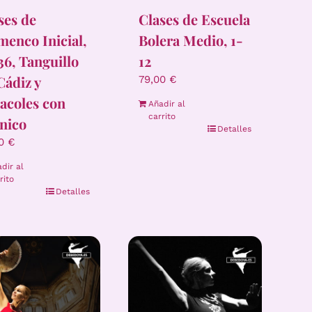
ses de
Clases de Escuela
menco Inicial,
Bolera Medio, 1-
36, Tanguillo
12
Cádiz y
79,00
€
acoles con
Añadir al
carrito
nico
Detalles
00
€
dir al
rito
Detalles