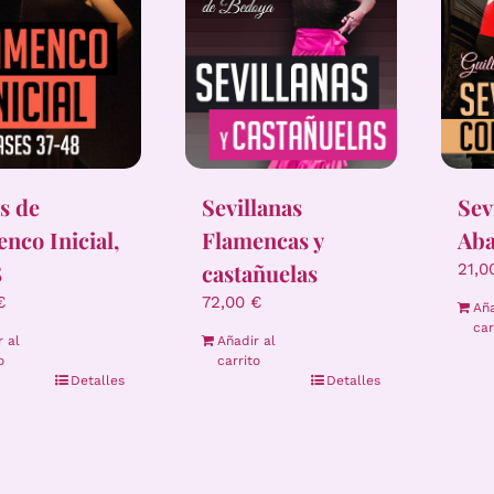
s de
Sevillanas
Sev
nco Inicial,
Flamencas y
Aba
8
castañuelas
21,
€
72,00
€
Aña
car
r al
Añadir al
o
carrito
Detalles
Detalles