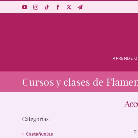
Saltar
al
contenido
APRENDE O
Cursos y clases de Flame
Acc
Categorías
S
Castañuelas