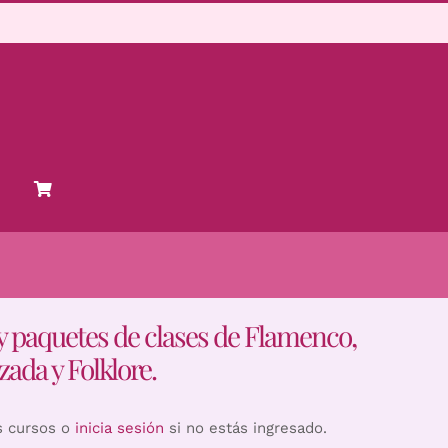
y paquetes de clases de Flamenco,
zada y Folklore.
s cursos o
inicia sesión
si no estás ingresado.