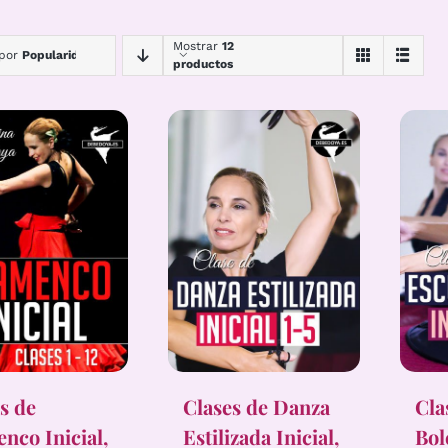
Mostrar
12
 por
Popularidad
productos
s de
Clases de Danza
Cla
nco Inicial,
Estilizada Inicial,
Bol