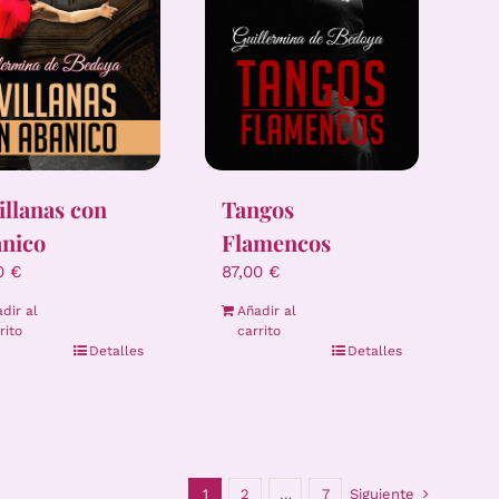
illanas con
Tangos
nico
Flamencos
00
€
87,00
€
dir al
Añadir al
rito
carrito
Detalles
Detalles
1
2
…
7
Siguiente