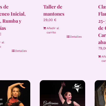
Taller de
s de
Cla
mantones
nco Inicial,
Fla
4, Rumba y
25-
29,00
€
ías
de 
Añadir al
carrito
Car
€
Detalles
aba
r al
o
79,
Detalles
Aña
car