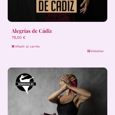
Alegrías de Cádiz
79,00
€
Añadir al carrito
Detalles