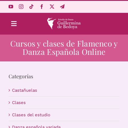
Saltar
al
contenido
Toggle
Navigation
Cursos y clases de Flamenco y
Aprende Online
Danza Española Online
Estudio
Categorías
Origen
Castañuelas
Acceso Alumnos
Clases
Clases del estudio
Carrito
Danza española variada