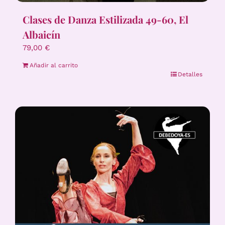
Clases de Danza Estilizada 49-60, El
Albaicín
79,00
€
Añadir al carrito
Detalles