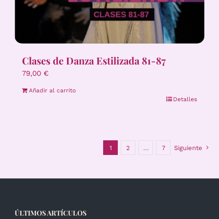
Clases de Danza Estilizada 81-87
79,00
€
Añadir al carrito
Detalles
1
2
…
7
Siguiente
ÚLTIMOS ARTÍCULOS