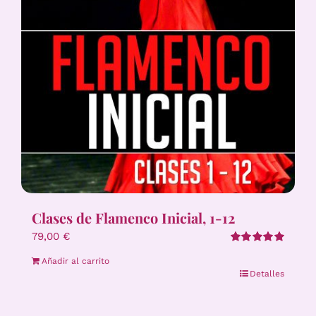
Clases de Flamenco Inicial, 1-12
79,00
€
Valorado
Añadir al carrito
con
5.00
de 5
Detalles