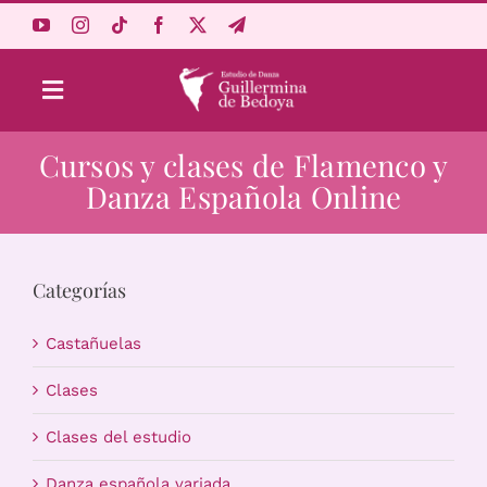
Saltar
al
contenido
Toggle
Navigation
Cursos y clases de Flamenco y
Aprende Online
Danza Española Online
Estudio
Categorías
Origen
Castañuelas
Acceso Alumnos
Clases
Clases del estudio
Carrito
Danza española variada