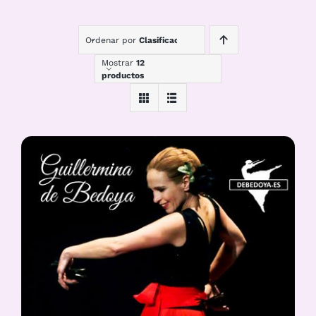
Ordenar por
Clasificación
Mostrar
12
productos