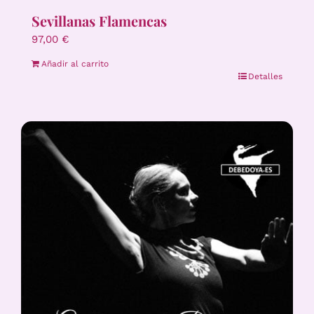
Sevillanas Flamencas
97,00
€
Añadir al carrito
Detalles