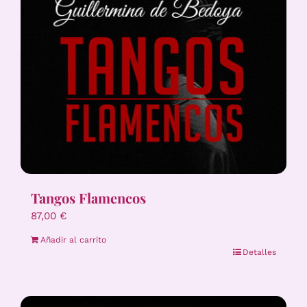
Tangos Flamencos
87,00
€
Añadir al carrito
Detalles