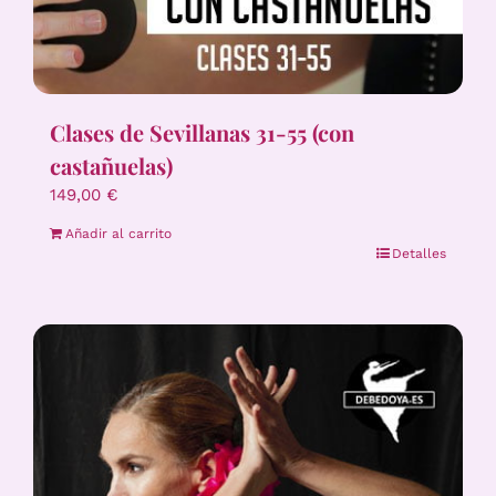
Clases de Sevillanas 31-55 (con
castañuelas)
149,00
€
Añadir al carrito
Detalles