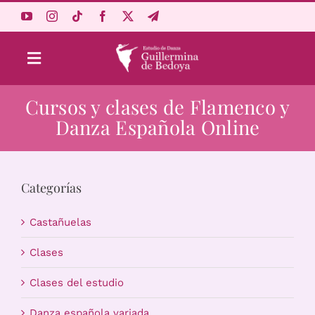
Saltar
al
contenido
Toggle
Navigation
Cursos y clases de Flamenco y
Aprende Online
Danza Española Online
Estudio
Categorías
Origen
Castañuelas
Acceso Alumnos
Clases
Clases del estudio
Carrito
Danza española variada