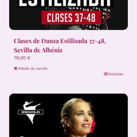
Clases de Danza Estilizada 37-48,
Sevilla de Albéniz
79,00
€
Añadir al carrito
Detalles