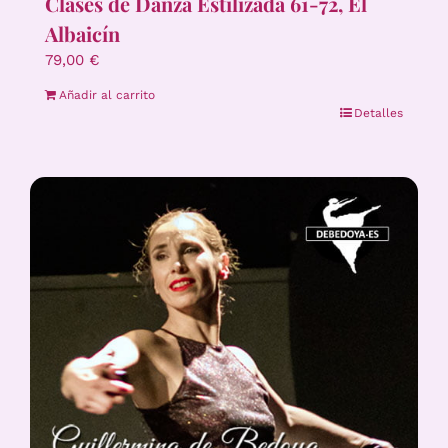
Clases de Danza Estilizada 61-72, El
Albaicín
79,00
€
Añadir al carrito
Detalles