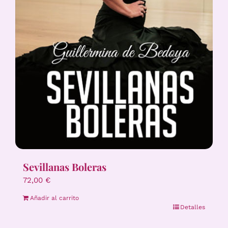
Sevillanas Boleras
72,00
€
Añadir al carrito
Detalles