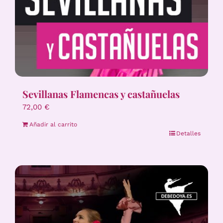
Sevillanas Flamencas y castañuelas
72,00
€
Añadir al carrito
Detalles