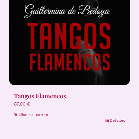
Tangos Flamencos
87,00
€
Añadir al carrito
Detalles