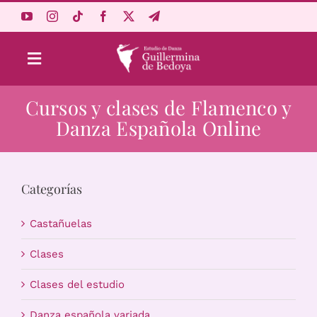
Saltar
al
contenido
Toggle
Navigation
Cursos y clases de Flamenco y
Aprende Online
Danza Española Online
Estudio
Categorías
Origen
Castañuelas
Acceso Alumnos
Clases
Clases del estudio
Carrito
Danza española variada