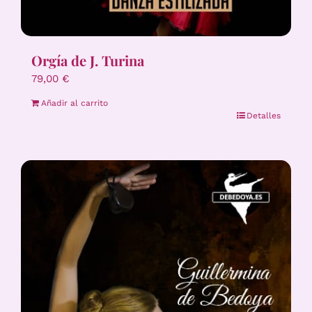
Orgía de J. Turina
79,00
€
Añadir al carrito
Detalles