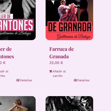
ler de
Farruca de
ntones
Granada
00
€
32,00
€
dir al
Añadir al
rito
carrito
Detalles
Detalles