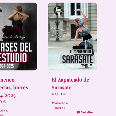
amenco
El Zapateado de
erías, jueves
Sarasate
4/2025
43,00
€
00
€
Añadir al
carrito
dir al
Detalles
rito