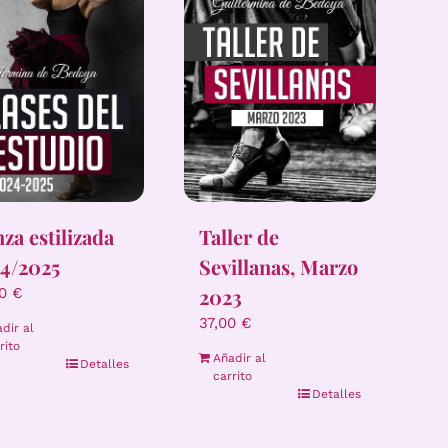
za estilizada
Taller de
4/2025
Sevillanas, Marzo
2023
00
€
37,00
€
dir al
rito
Añadir al
Detalles
carrito
Detalles