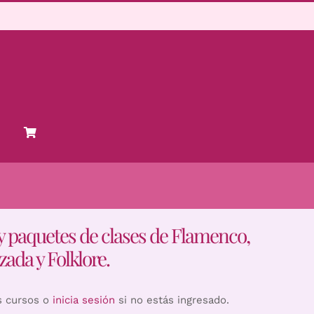
y paquetes de clases de Flamenco,
zada y Folklore.
s cursos o
inicia sesión
si no estás ingresado.