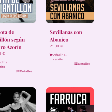
Jota de
Sevillanas con
illón según
Abanico
ro Azorín
21,00
€
00
€
Añadir al
carrito
dir al
Detalles
rito
Detalles