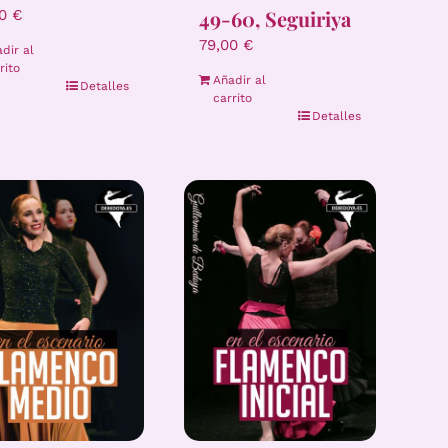
49-60, Seguiriya
00
€
79,00
€
dir al
rito
Añadir al
Detalles
carrito
Detalles