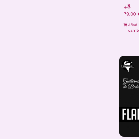
48
79,00
Añadi
carrit