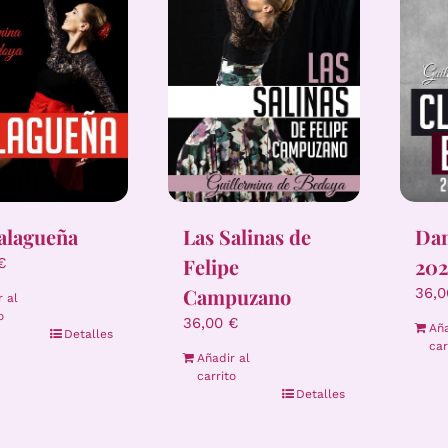
alagueña
Las Salinas de
Dan
Felipe
202
€
Campuzano
36,
r al
o
36,00
€
Aña
Detalles
car
Añadir al
carrito
Detalles