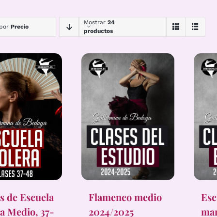
Mostrar
24
 por
Precio
productos
s de Escuela
Flamenco medio
Esc
a Medio, 37-
2024/2025
mar