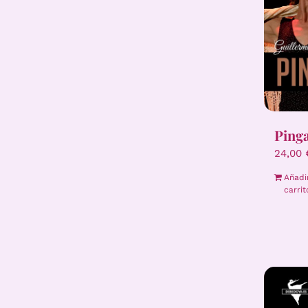
Ping
24,00
Añadi
carrit