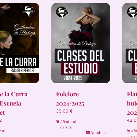
e la Curra
Folclore
Fl
 Escuela
2024/2025
bul
et
202
39,00
€
€
42,
Añadir al
carrito
r al
Aña
Detalles
o
car