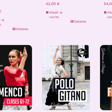
42,00
€
54,
€
Añadir al
Aña
carrito
car
r al
Detalles
o
Detalles