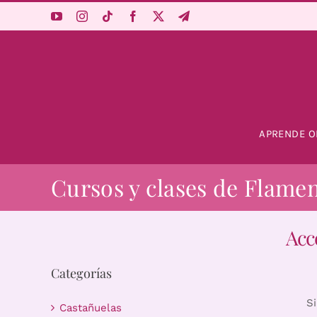
Saltar
al
contenido
APRENDE O
Cursos y clases de Flame
Acc
Categorías
S
Castañuelas