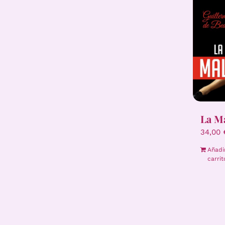
La M
34,00
Añadi
carrit