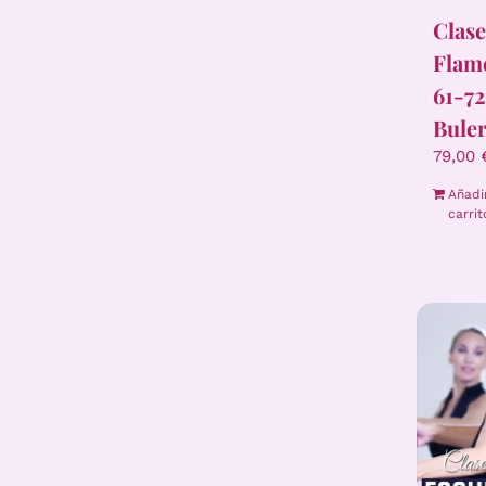
Clase
Flam
61-72
Buler
79,00
Añadi
carrit