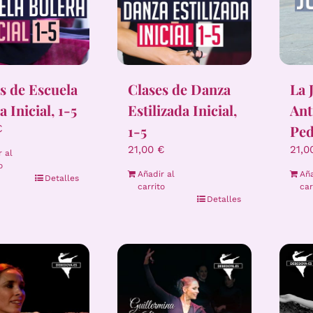
s de Escuela
Clases de Danza
La 
a Inicial, 1-5
Estilizada Inicial,
Ant
1-5
Ped
€
21,00
€
21,
r al
o
Añadir al
Aña
Detalles
carrito
car
Detalles