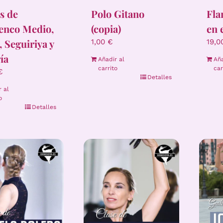
Polo Gitano
s de
Fla
(copia)
enco Medio,
en 
, Seguiriya y
1,00
€
19,
ía
Añadir al
Aña
carrito
car
€
Detalles
r al
o
Detalles