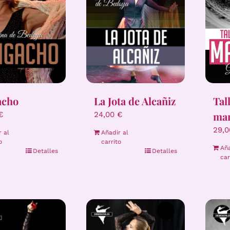
Tal
acho
La Jota de Alcañiz
ma
€
24,00
€
29,
r al
Añadir al
o
carrito
Aña
Detalles
Detalles
car