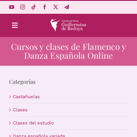
Saltar
al
contenido
Toggle
Navigation
Cursos y clases de Flamenco y
Aprende Online
Danza Española Online
Estudio
Categorías
Origen
Castañuelas
Acceso Alumnos
Clases
Clases del estudio
Carrito
Danza española variada