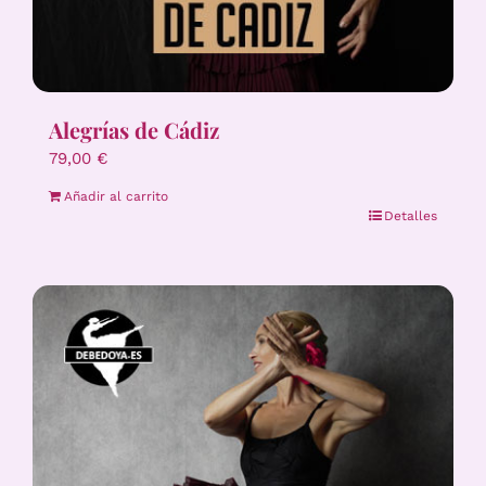
Alegrías de Cádiz
79,00
€
Añadir al carrito
Detalles