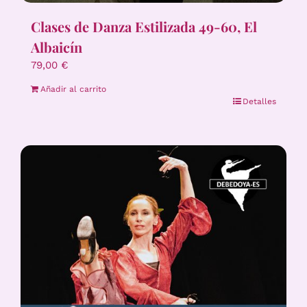
Clases de Danza Estilizada 49-60, El
Albaicín
79,00
€
Añadir al carrito
Detalles