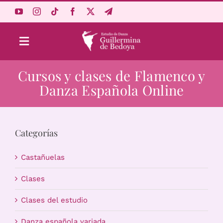
Saltar
al
contenido
Toggle
Navigation
Cursos y clases de Flamenco y
Aprende Online
Danza Española Online
Estudio
Categorías
Origen
Castañuelas
Acceso Alumnos
Clases
Clases del estudio
Carrito
Danza española variada