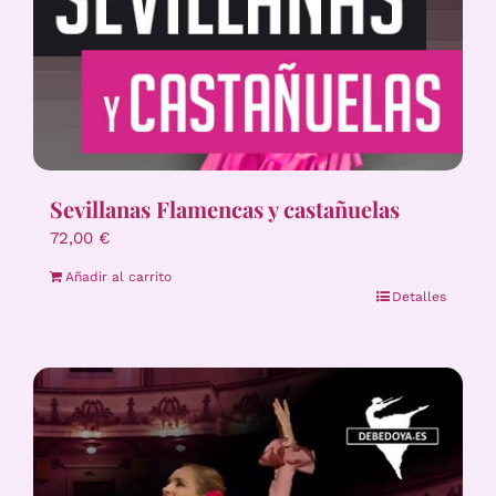
Sevillanas Flamencas y castañuelas
72,00
€
Añadir al carrito
Detalles