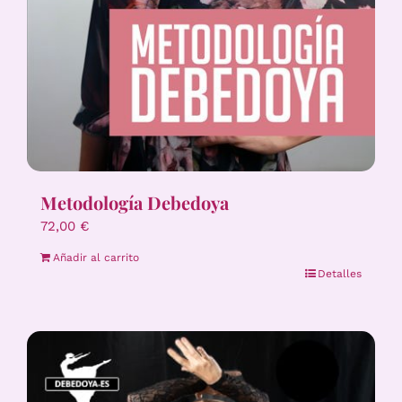
Metodología Debedoya
72,00
€
Añadir al carrito
Detalles