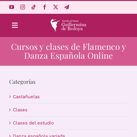
Saltar
al
contenido
Toggle
Navigation
Cursos y clases de Flamenco y
Aprende Online
Danza Española Online
Estudio
Categorías
Origen
Castañuelas
Acceso Alumnos
Clases
Clases del estudio
Carrito
Danza española variada