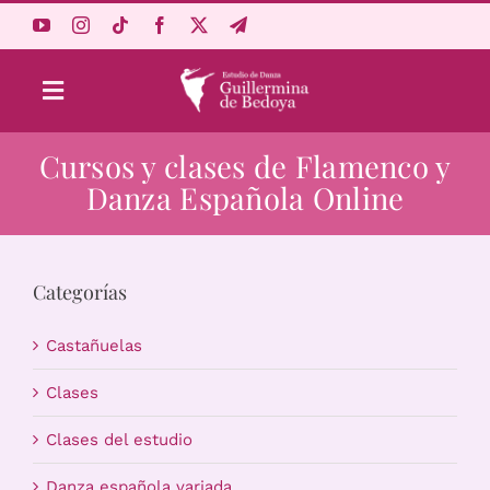
Saltar
al
contenido
Toggle
Navigation
Cursos y clases de Flamenco y
Aprende Online
Danza Española Online
Estudio
Categorías
Origen
Castañuelas
Acceso Alumnos
Clases
Clases del estudio
Carrito
Danza española variada