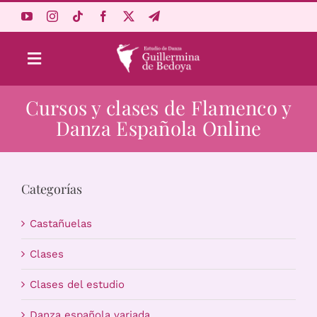
Saltar
al
contenido
Toggle
Navigation
Cursos y clases de Flamenco y
Aprende Online
Danza Española Online
Estudio
Categorías
Origen
Castañuelas
Acceso Alumnos
Clases
Clases del estudio
Carrito
Danza española variada