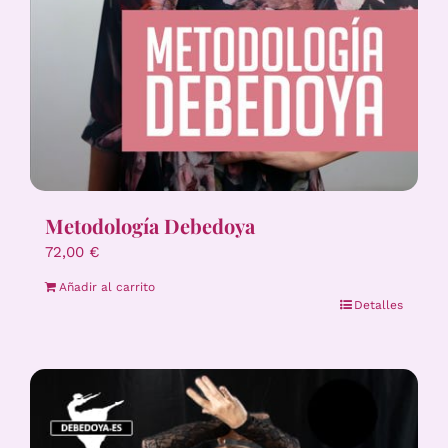
Metodología Debedoya
72,00
€
Añadir al carrito
Detalles