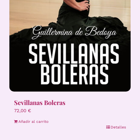
Sevillanas Boleras
72,00
€
Añadir al carrito
Detalles