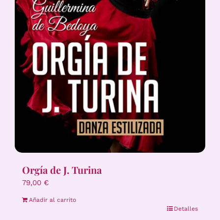
Orgía de J. Turina
79,00
€
Añadir al carrito
Detalles