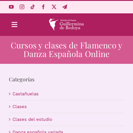
Saltar
al
contenido
Toggle
Navigation
Cursos y clases de Flamenco y
Aprende Online
Danza Española Online
Estudio
Categorías
Origen
Castañuelas
Acceso Alumnos
Clases
Clases del estudio
Carrito
Danza española variada