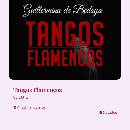
Tangos Flamencos
87,00
€
Añadir al carrito
Detalles