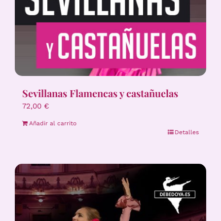
Sevillanas Flamencas y castañuelas
72,00
€
Añadir al carrito
Detalles