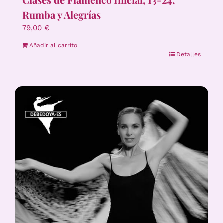
Rumba y Alegrías
79,00
€
Añadir al carrito
Detalles