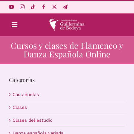
Saltar
al
contenido
Toggle
Navigation
Cursos y clases de Flamenco y
Aprende Online
Danza Española Online
Estudio
Categorías
Origen
Castañuelas
Acceso Alumnos
Clases
Clases del estudio
Carrito
Danza española variada