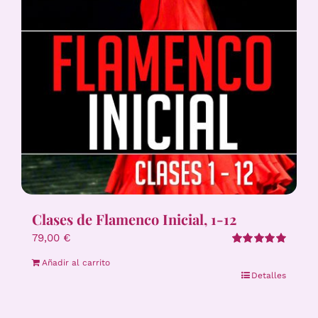
Clases de Flamenco Inicial, 1-12
79,00
€
Valorado
Añadir al carrito
con
5.00
de 5
Detalles