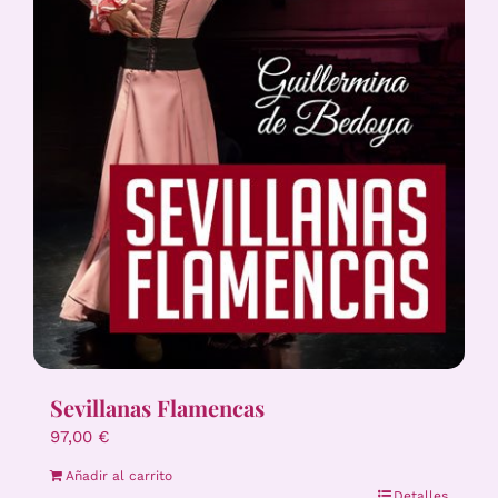
Sevillanas Flamencas
97,00
€
Añadir al carrito
Detalles