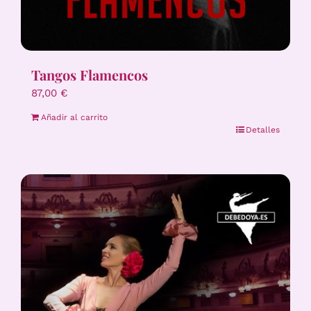
Tangos Flamencos
87,00
€
Añadir al carrito
Detalles