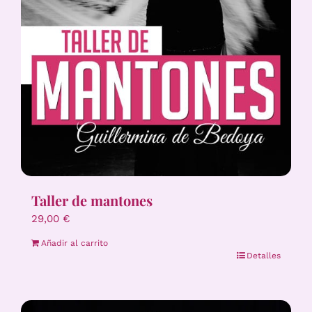
Taller de mantones
29,00
€
Añadir al carrito
Detalles