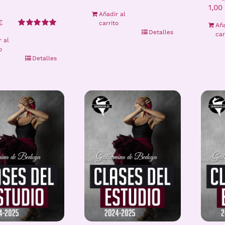
1,00
Añadir al
€
carrito
Aña
Detalles
Valorado
car
r al
con
5.00
de 5
o
Detalles