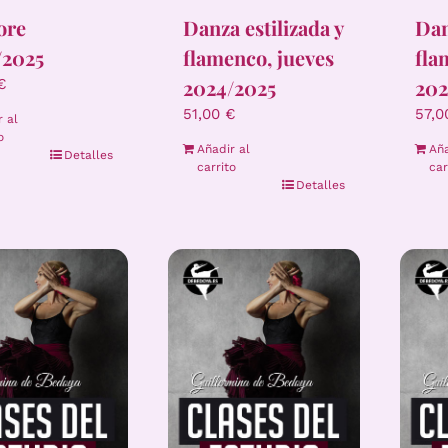
ore
Danza estilizada y
Dan
/2025
flamenco, jueves
fla
2024/2025
202
€
51,00
€
57,
r al
o
Añadir al
Aña
Detalles
carrito
car
Detalles