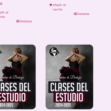
€
Añadir al
carrito
dir al
Detalles
rito
Detalles