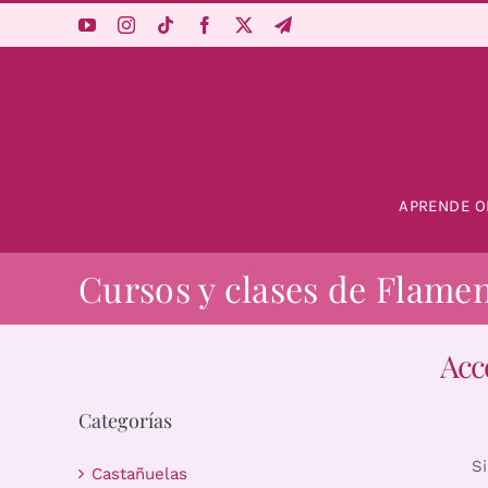
Saltar
al
contenido
APRENDE O
Cursos y clases de Flame
Acc
Categorías
S
Castañuelas