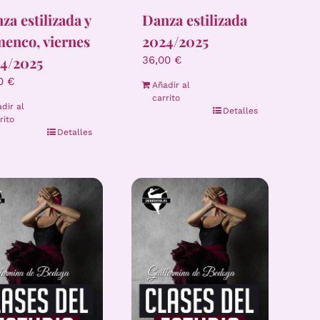
za estilizada y
Danza estilizada
menco, viernes
2024/2025
4/2025
36,00
€
00
€
Añadir al
carrito
dir al
Detalles
rito
Detalles