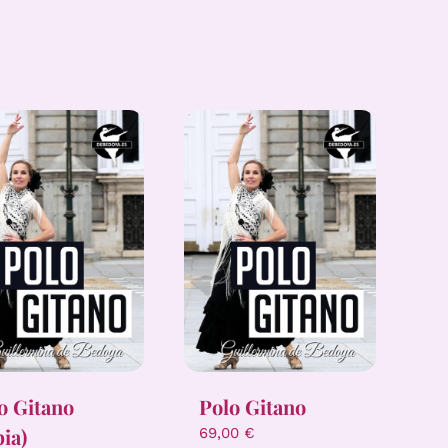
o Gitano
Polo Gitano
pia)
69,00
€