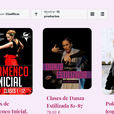
Mostrar
12
 por
Clasificación
productos
Clases de Danza
Pol
s de
Estilizada 81-87
(co
nco Inicial,
79,00
€