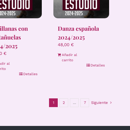
illanas con
Danza española
tañuelas
2024/2025
4/2025
48,00
€
00
€
Añadir al
carrito
dir al
Detalles
rito
Detalles
1
2
…
7
Siguiente