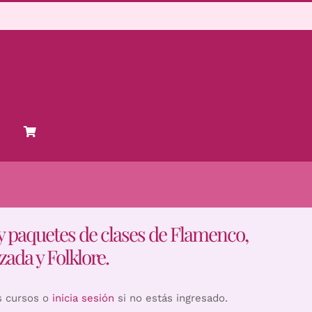
y paquetes de clases de Flamenco,
zada y Folklore.
s cursos o
inicia sesión
si no estás ingresado.