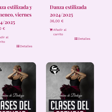
za estilizada y
Danza estilizada
menco, viernes
2024/2025
4/2025
36,00
€
00
€
Añadir al
carrito
dir al
Detalles
rito
Detalles