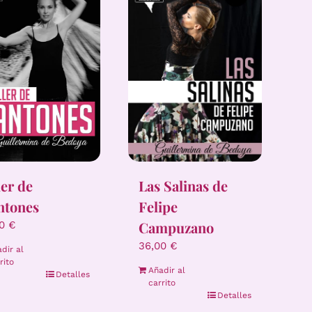
ler de
Las Salinas de
ntones
Felipe
Campuzano
00
€
36,00
€
dir al
rito
Añadir al
Detalles
carrito
Detalles