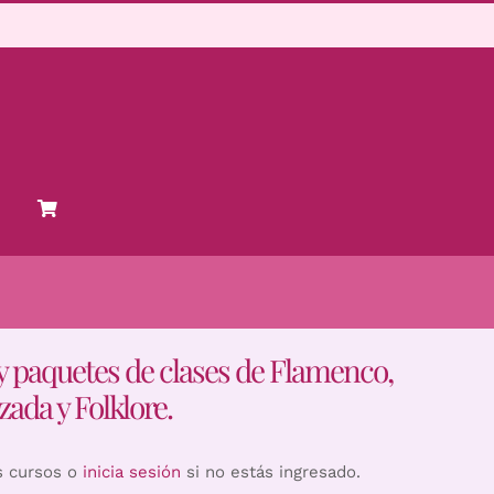
y paquetes de clases de Flamenco,
zada y Folklore.
s cursos o
inicia sesión
si no estás ingresado.