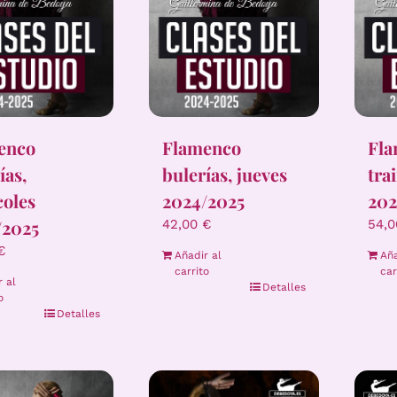
enco
Flamenco
Fl
ías,
bulerías, jueves
tra
coles
2024/2025
202
/2025
42,00
€
54,
€
Añadir al
Aña
carrito
car
r al
Detalles
o
Detalles