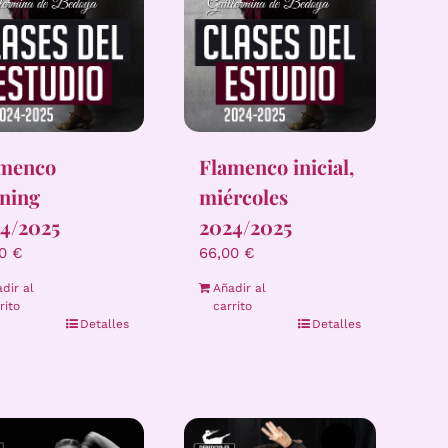
amenco
Flamenco inicial,
ining
miércoles
4/2025
2024/2025
00
€
66,00
€
dir al
Añadir al
rito
carrito
Detalles
Detalles