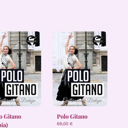
o Gitano
Polo Gitano
pia)
69,00
€