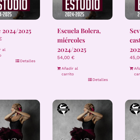
e 2024/2025
Escuela Bolera,
Sev
miércoles
cas
€
2024/2025
202
r al
o
54,00
€
45,
Detalles
Añadir al
Aña
carrito
car
Detalles