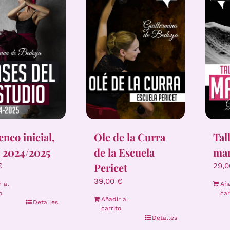
Tal
nco inicial,
Ole de la Curra
ma
 2024/2025
de la Escuela
Pericet
29,
€
39,00
€
Aña
r al
car
o
Añadir al
Detalles
carrito
Detalles