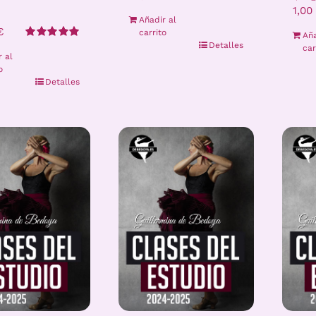
1,00
Añadir al
€
carrito
Aña
Detalles
Valorado
car
r al
con
5.00
de 5
o
Detalles