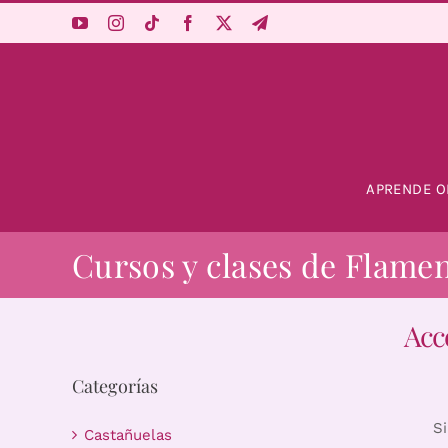
Saltar
al
contenido
APRENDE O
Cursos y clases de Flame
Acc
Categorías
S
Castañuelas