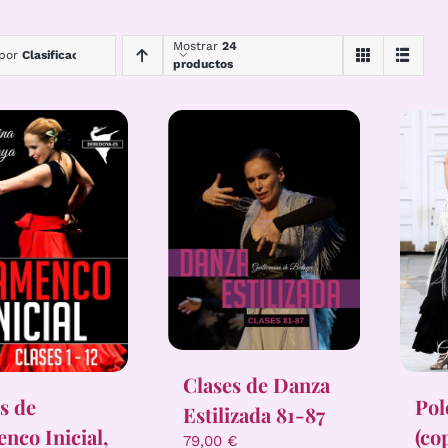
Mostrar
24
 por
Clasificación
productos
Clases de Danza
Pol
s de
Estilizada 81-87
(co
nco Inicial,
79,00
€