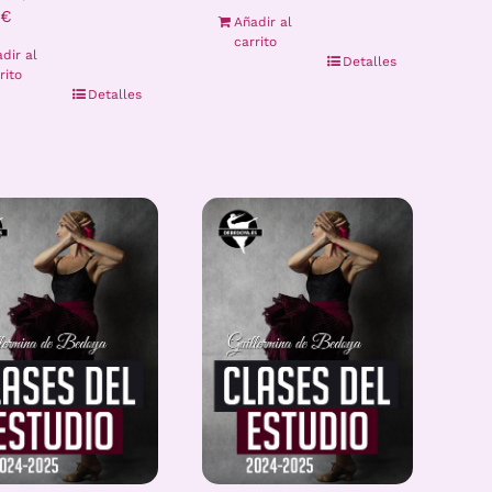
€
Añadir al
carrito
dir al
Detalles
rito
Detalles