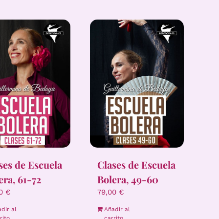
ses de Escuela
Clases de Escuela
era, 61-72
Bolera, 49-60
00
€
79,00
€
dir al
Añadir al
rito
carrito