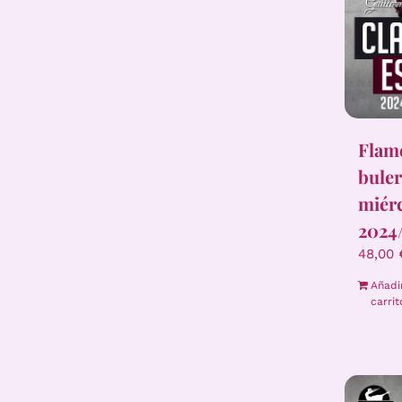
Flam
buler
miér
2024
48,00
Añadi
carrit