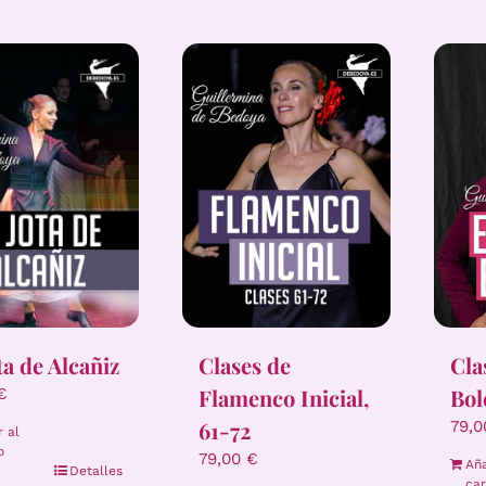
Clases de
Cla
ta de Alcañiz
Flamenco Inicial,
Bol
€
61-72
79,
r al
o
79,00
€
Aña
Detalles
car