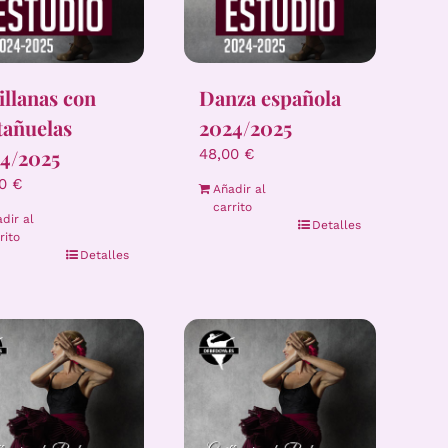
illanas con
Danza española
tañuelas
2024/2025
4/2025
48,00
€
00
€
Añadir al
carrito
dir al
Detalles
rito
Detalles