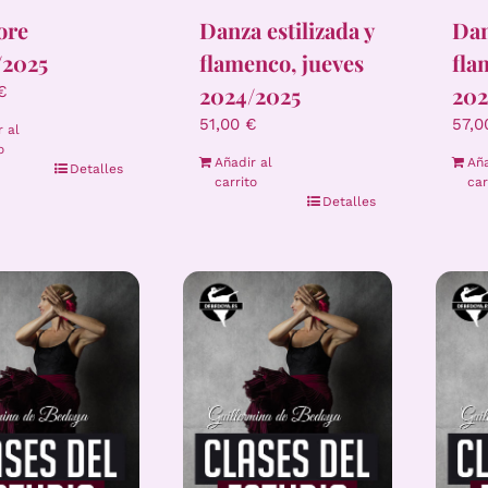
ore
Danza estilizada y
Dan
/2025
flamenco, jueves
fla
2024/2025
202
€
51,00
€
57,
r al
o
Añadir al
Aña
Detalles
carrito
car
Detalles