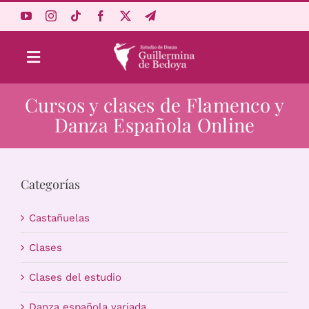
Saltar
al
contenido
Toggle
Navigation
Cursos y clases de Flamenco y
Aprende Online
Danza Española Online
Estudio
Categorías
Origen
Castañuelas
Acceso Alumnos
Clases
Clases del estudio
Carrito
Danza española variada