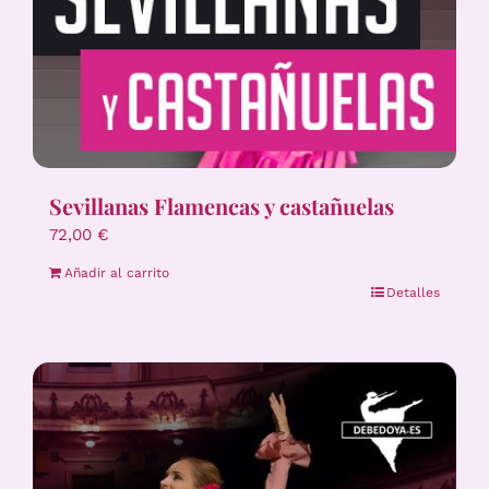
Sevillanas Flamencas y castañuelas
72,00
€
Añadir al carrito
Detalles