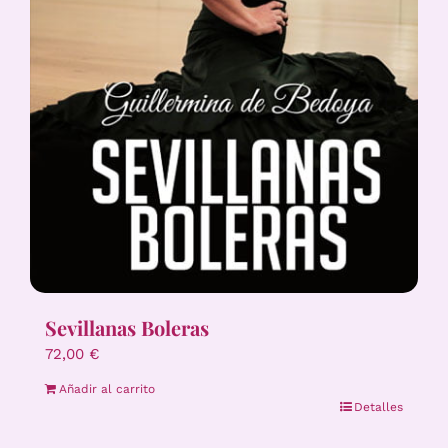
Sevillanas Boleras
72,00
€
Añadir al carrito
Detalles