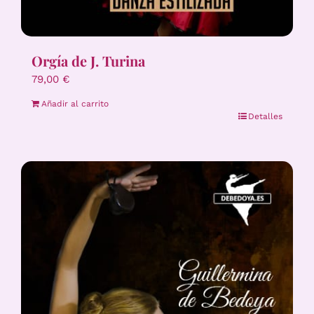
Orgía de J. Turina
79,00
€
Añadir al carrito
Detalles