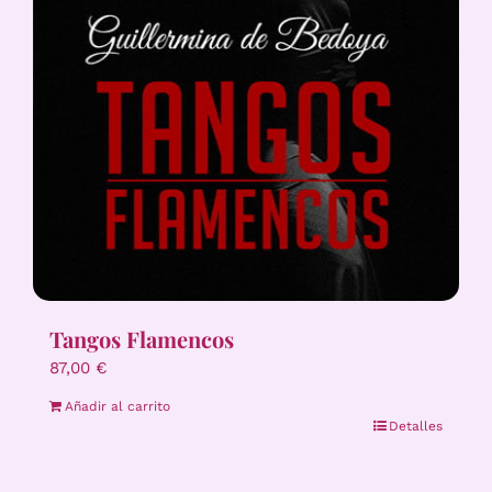
Tangos Flamencos
87,00
€
Añadir al carrito
Detalles