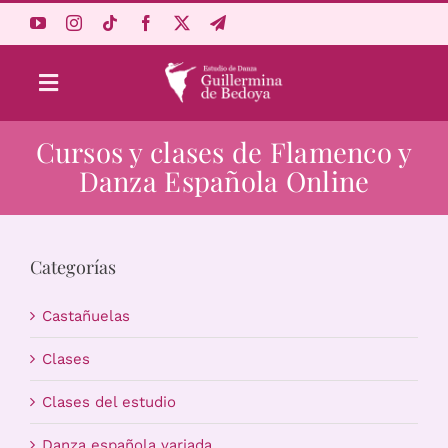
Saltar
al
contenido
Toggle
Navigation
Cursos y clases de Flamenco y
Aprende Online
Danza Española Online
Estudio
Categorías
Origen
Castañuelas
Acceso Alumnos
Clases
Clases del estudio
Carrito
Danza española variada