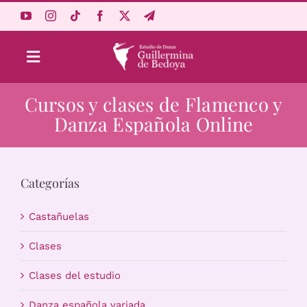
Saltar
al
contenido
Toggle
Navigation
Cursos y clases de Flamenco y
Aprende Online
Danza Española Online
Estudio
Categorías
Origen
Castañuelas
Acceso Alumnos
Clases
Clases del estudio
Carrito
Danza española variada