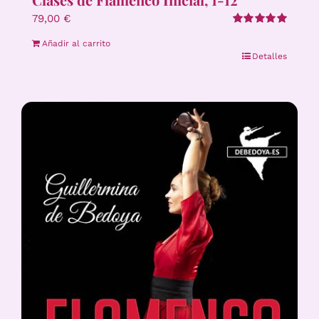
79,00
€
Valorado
Añadir al carrito
con
5.00
de 5
Detalles