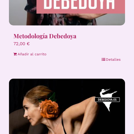
Metodología Debedoya
72,00
€
Añadir al carrito
Detalles