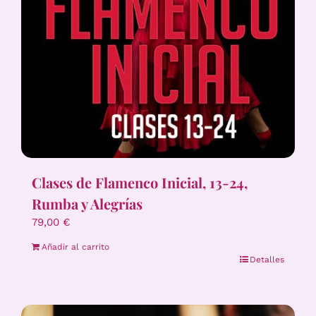
Clases de Flamenco Inicial, 13-24,
Rumba y Alegrías
79,00
€
Añadir al carrito
Detalles