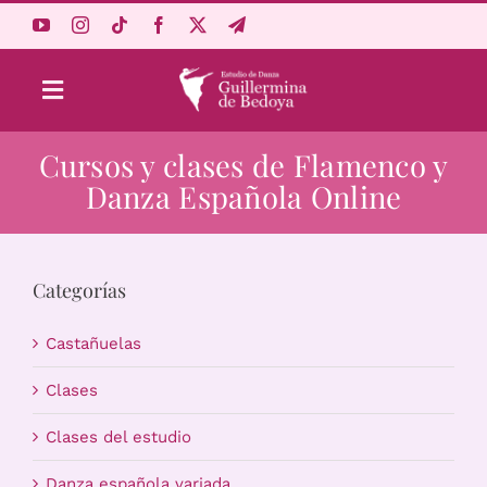
Saltar
al
contenido
Toggle
Navigation
Cursos y clases de Flamenco y
Aprende Online
Danza Española Online
Estudio
Categorías
Origen
Castañuelas
Acceso Alumnos
Clases
Clases del estudio
Carrito
Danza española variada