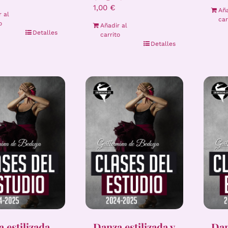
1,00
€
Aña
r al
car
o
Añadir al
Detalles
carrito
Detalles
 estilizada
Danza estilizada y
Dan