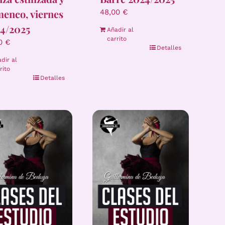
menco, viernes
48,00
€
4/2025
Añadir al
carrito
00
€
Detalles
dir al
rito
Detalles