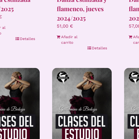
/2025
flamenco, jueves
fla
2024/2025
202
€
51,00
€
57,
r al
o
Añadir al
Aña
Detalles
carrito
car
Detalles