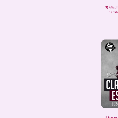
Añadi
carrit
Danza