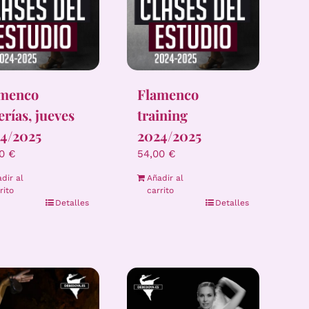
amenco
Flamenco
erías, jueves
training
4/2025
2024/2025
00
€
54,00
€
dir al
Añadir al
rito
carrito
Detalles
Detalles