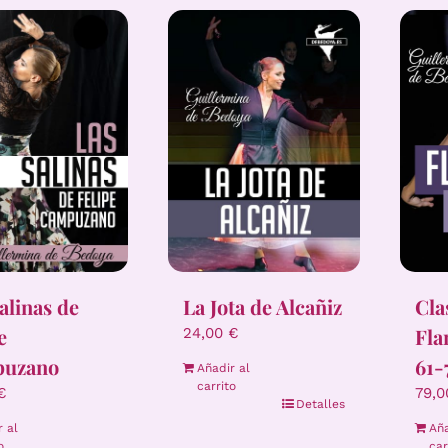
Cla
alinas de
La Jota de Alcañiz
Fla
e
24,00
€
61-
uzano
Añadir al
carrito
79,
€
Detalles
Aña
r al
car
o