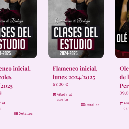
nco inicial,
Flamenco inicial,
Ole
coles
lunes 2024/2025
de 
/2025
Per
57,00
€
€
39,
Añadir al
carrito
r al
Aña
Detalles
o
car
Detalles