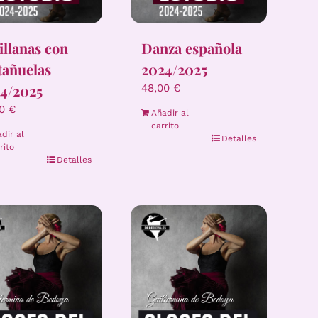
illanas con
Danza española
tañuelas
2024/2025
4/2025
48,00
€
00
€
Añadir al
carrito
dir al
Detalles
rito
Detalles