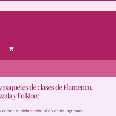
y paquetes de clases de Flamenco,
zada y Folklore.
s cursos o
inicia sesión
si no estás ingresado.