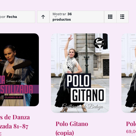
Mostrar
36
 por
Fecha
productos
s de Danza
Polo Gitano
Pol
izada 81-87
(copia)
69,
€