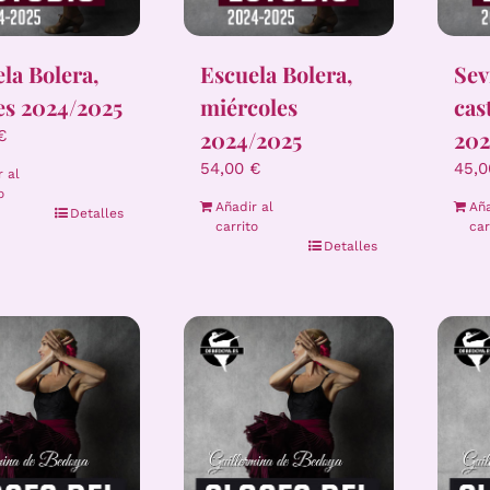
la Bolera,
Escuela Bolera,
Sev
es 2024/2025
miércoles
cas
2024/2025
202
€
54,00
€
45,
r al
o
Añadir al
Aña
Detalles
carrito
car
Detalles