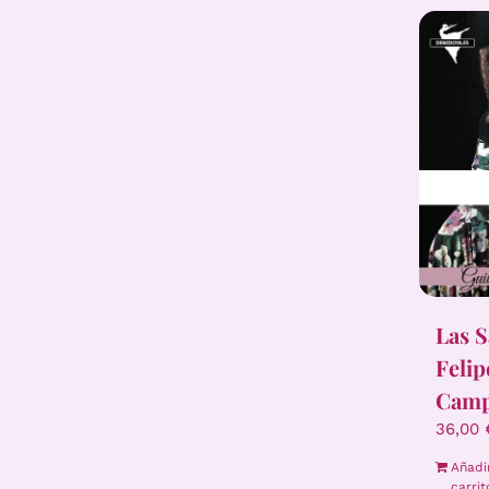
Las S
Felip
Camp
36,00
Añadi
carrit