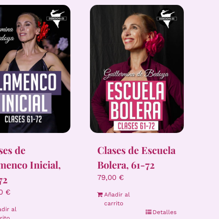
ses de
Clases de Escuela
menco Inicial,
Bolera, 61-72
72
79,00
€
00
€
Añadir al
carrito
dir al
Detalles
rito