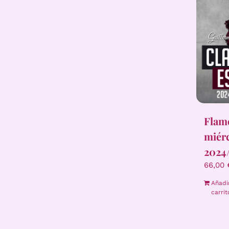
Flame
miér
2024
66,00
Añadi
carrit