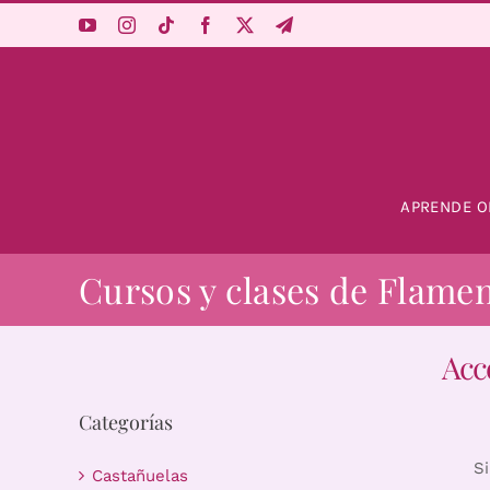
Saltar
al
contenido
APRENDE O
Cursos y clases de Flame
Acc
Categorías
S
Castañuelas