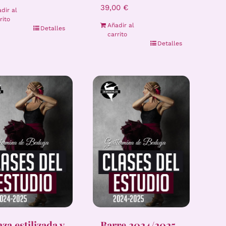
39,00
€
dir al
rito
Añadir al
Detalles
carrito
Detalles
za estilizada y
Barre 2024/2025