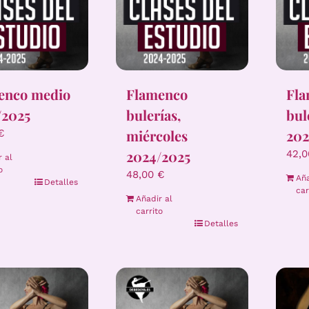
enco medio
Flamenco
Fl
/2025
bulerías,
bul
miércoles
202
€
2024/2025
42,
r al
o
48,00
€
Aña
Detalles
car
Añadir al
carrito
Detalles