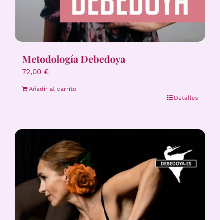
Metodología Debedoya
72,00
€
Añadir al carrito
Detalles