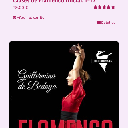
79,00
€
Valorado
Añadir al carrito
con
5.00
de 5
Detalles