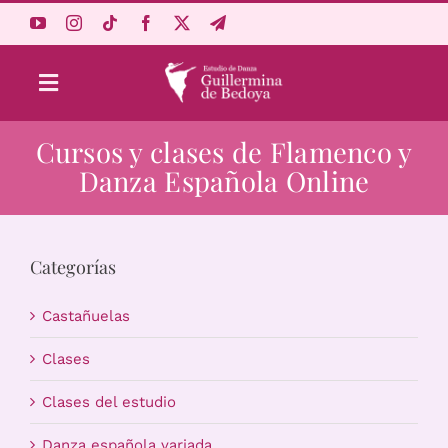
Saltar
al
contenido
Toggle
Navigation
Cursos y clases de Flamenco y
Aprende Online
Danza Española Online
Estudio
Categorías
Origen
Castañuelas
Acceso Alumnos
Clases
Clases del estudio
Carrito
Danza española variada