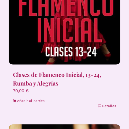
Clases de Flamenco Inicial, 13-24,
Rumba y Alegrías
79,00
€
Añadir al carrito
Detalles