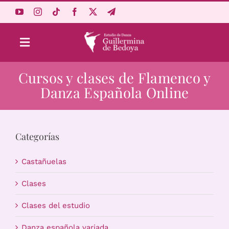
Saltar
al
contenido
Toggle
Navigation
Cursos y clases de Flamenco y
Aprende Online
Danza Española Online
Estudio
Categorías
Origen
Castañuelas
Acceso Alumnos
Clases
Clases del estudio
Carrito
Danza española variada