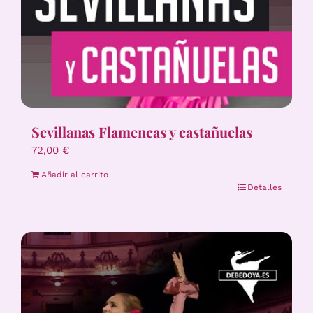
Sevillanas Flamencas y castañuelas
72,00
€
Añadir al carrito
Detalles