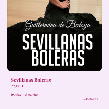
Sevillanas Boleras
72,00
€
Añadir al carrito
Detalles