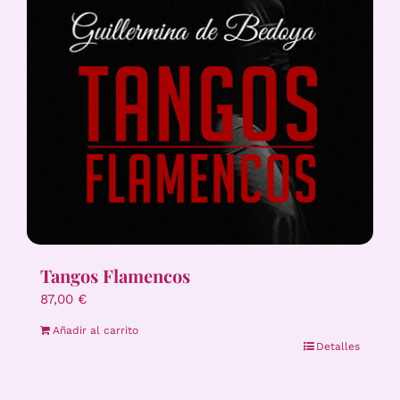
Tangos Flamencos
87,00
€
Añadir al carrito
Detalles