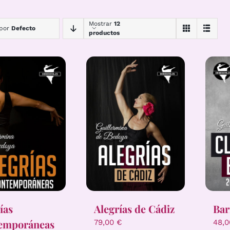
Mostrar
12
 por
Defecto
productos
ías
Alegrías de Cádiz
Bar
emporáneas
79,00
€
48,