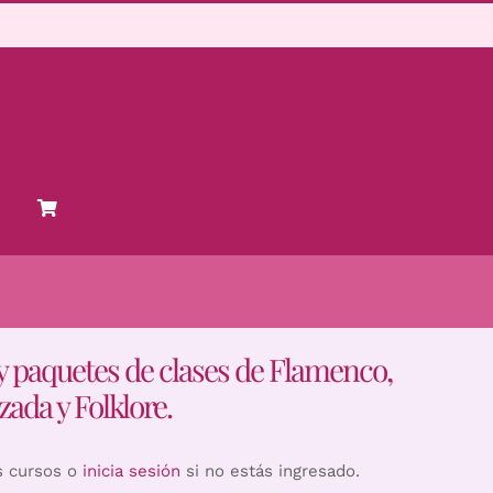
y paquetes de clases de Flamenco,
zada y Folklore.
s cursos o
inicia sesión
si no estás ingresado.