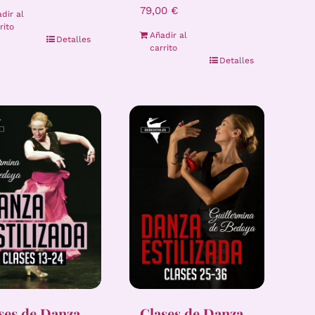
79,00
€
dir al
rito
Añadir al
Detalles
carrito
Detalles
ses de Danza
Clases de Danza