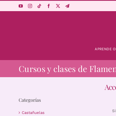
Saltar
al
contenido
APRENDE O
Cursos y clases de Flame
Acc
Categorías
S
Castañuelas