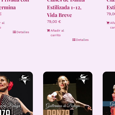
lermina
Estilizada 1-12,
Est
Vida Breve
€
79,
79,00
€
r al
Aña
o
car
Añadir al
Detalles
carrito
Detalles