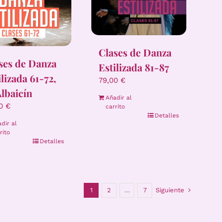
Clases de Danza
ses de Danza
Estilizada 81-87
ilizada 61-72,
79,00
€
Albaicín
Añadir al
00
€
carrito
Detalles
dir al
rito
Detalles
1
2
…
7
Siguiente