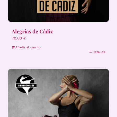
Alegrías de Cádiz
79,00
€
Añadir al carrito
Detalles