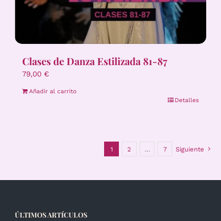
Clases de Danza Estilizada 81-87
79,00
€
Añadir al carrito
Detalles
1
2
…
7
Siguiente
ÚLTIMOS ARTÍCULOS