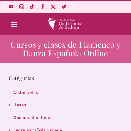
Saltar
al
contenido
Toggle
Navigation
Cursos y clases de Flamenco y
Aprende Online
Danza Española Online
Estudio
Categorías
Origen
Castañuelas
Acceso Alumnos
Clases
Clases del estudio
Carrito
Danza española variada