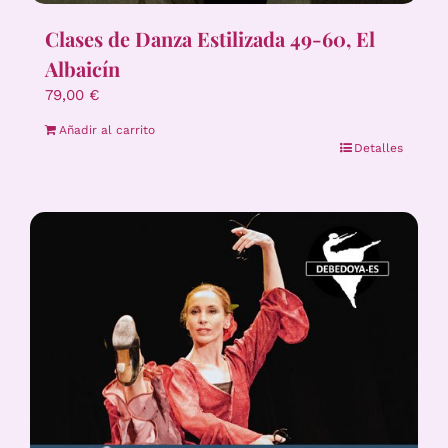
Clases de Danza Estilizada 49-60, El
Albaicín
79,00
€
Añadir al carrito
Detalles