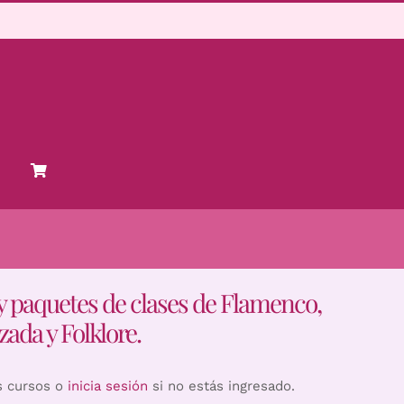
y paquetes de clases de Flamenco,
zada y Folklore.
s cursos o
inicia sesión
si no estás ingresado.