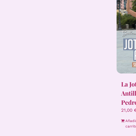
La Jo
Antil
Pedr
21,00
Añadi
carrit