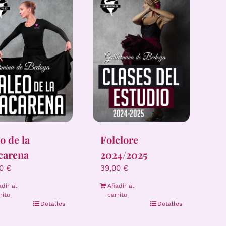
eo de la
Folclore
carena
2024/2025
00
€
39,00
€
dir al
Añadir al
rito
carrito
Detalles
Detalles