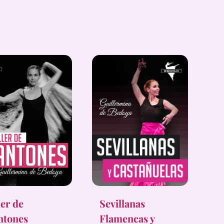
ler de
Sevillanas
ntones
Flamencas y