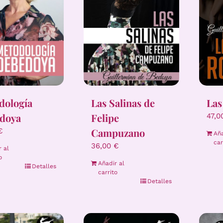
dología
Las Salinas de
Las
doya
Felipe
47,
Campuzano
€
Aña
car
36,00
€
r al
o
Añadir al
Detalles
carrito
Detalles