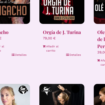
acho
Orgía de J. Turina
Ole
de 
€
79,00
€
Per
r al
Añadir al
o
carrito
39,
Detalles
Detalles
Aña
car