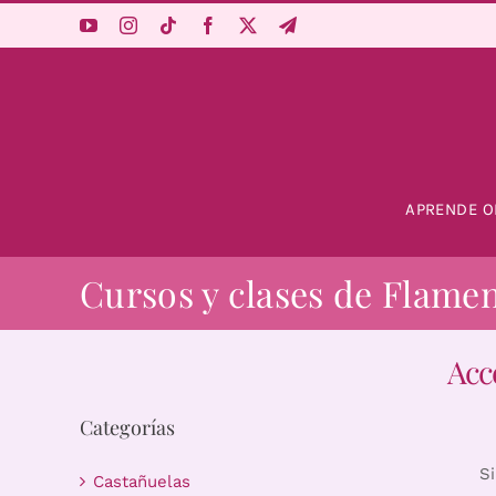
Saltar
al
contenido
APRENDE O
Cursos y clases de Flame
Acc
Categorías
S
Castañuelas