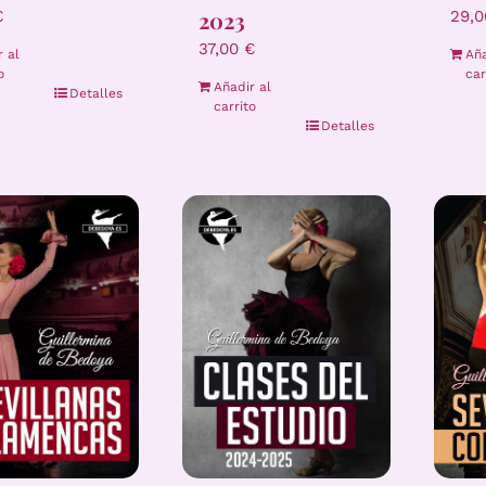
2023
29,
€
37,00
€
Aña
r al
car
o
Añadir al
Detalles
carrito
Detalles