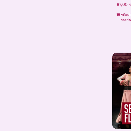
87,00
Añadi
carrit