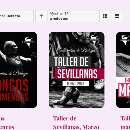
Mostrar
24
 por
Defecto
productos
Tal
os
Taller de
ma
encos
Sevillanas, Marzo