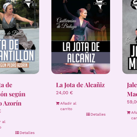
ta de
La Jota de Alcañiz
Jal
lón según
Ma
24,00
€
o Azorín
59,
Añadir al
carrito
€
Aña
Detalles
car
r al
o
Detalles