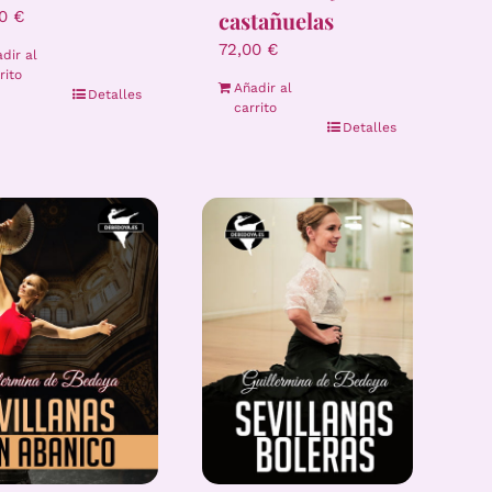
castañuelas
00
€
72,00
€
dir al
rito
Añadir al
Detalles
carrito
Detalles