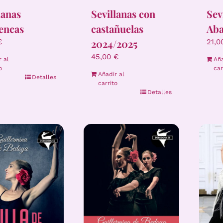
lanas
Sevillanas con
Sev
encas
castañuelas
Aba
2024/2025
€
21,
45,00
€
r al
Aña
o
car
Añadir al
Detalles
carrito
Detalles