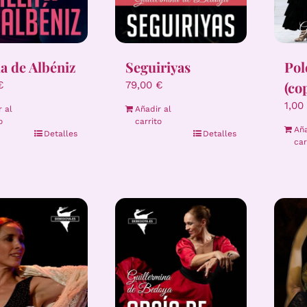
Pol
la de Albéniz
Seguiriyas
(co
€
79,00
€
1,00
r al
Añadir al
o
carrito
Aña
Detalles
Detalles
car