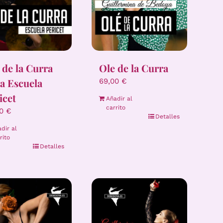
 de la Curra
Ole de la Curra
la Escuela
69,00
€
icet
Añadir al
carrito
00
€
Detalles
dir al
rito
Detalles