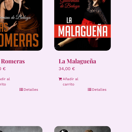
 Romeras
La Malagueña
00
€
34,00
€
dir al
Añadir al
rito
carrito
Detalles
Detalles