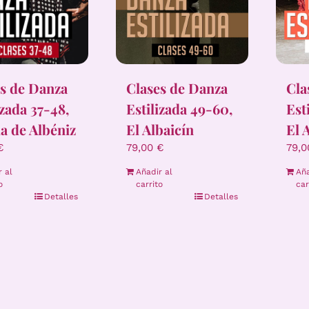
Clases de Danza
Cla
s de Danza
Estilizada 49-60,
Est
izada 37-48,
El Albaicín
El 
la de Albéniz
79,00
€
79,
€
Añadir al
Aña
r al
carrito
car
o
Detalles
Detalles