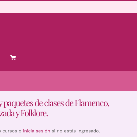
y paquetes de clases de Flamenco,
zada y Folklore.
s cursos o
inicia sesión
si no estás ingresado.