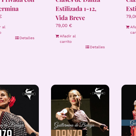
lermina
Estilizada 1-12,
Est
Vida Breve
€
79,
79,00
€
r al
Aña
o
car
Añadir al
Detalles
carrito
Detalles