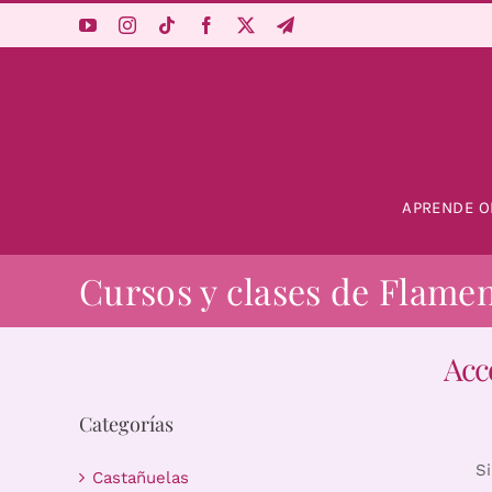
Saltar
al
contenido
APRENDE O
Cursos y clases de Flame
Acc
Categorías
S
Castañuelas