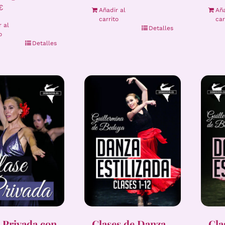
€
Añadir al
Aña
carrito
car
r al
Detalles
o
Detalles
 Privada con
Clases de Danza
Cla