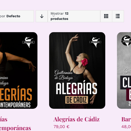
Mostrar
12
 por
Defecto
productos
ías
Alegrías de Cádiz
Bar
emporáneas
79,00
€
48,