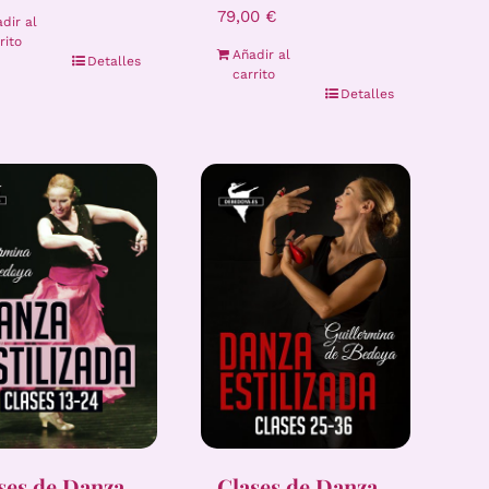
79,00
€
dir al
rito
Añadir al
Detalles
carrito
Detalles
ses de Danza
Clases de Danza