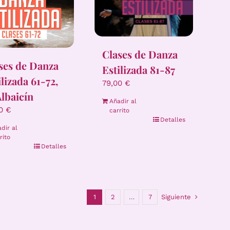
Clases de Danza
ses de Danza
Estilizada 81-87
ilizada 61-72,
79,00
€
Albaicín
Añadir al
00
€
carrito
Detalles
dir al
rito
Detalles
1
2
…
7
Siguiente